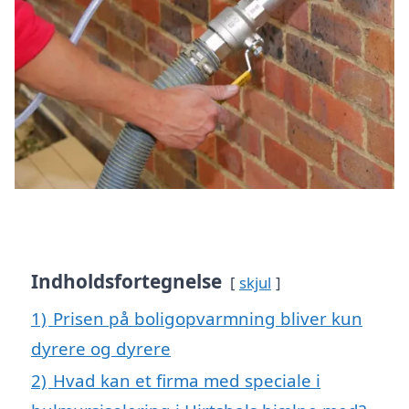
Indholdsfortegnelse
skjul
1)
Prisen på boligopvarmning bliver kun
dyrere og dyrere
2)
Hvad kan et firma med speciale i