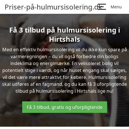
Priser-på-hulmursisolering.dk
Menu
Få 3 tilbud på hulmursisolering i
Hirtshals
Med en effektiv hulmursisolering vil du ikke kun spare på
varmeregningen – du vil også forbedre din boligs
indeklima og energimærke. En velisoleret bolig vil
potentielt stige i værdi, og når huset engang skal sælges,
vil det være mere attraktivt for købere. Hulmursisolering
skal udføres af en fagmand, og du kan få 3 uforpligtende
tilbud på hulmursisolering i Hirtshals lige nu!
Få 3 tilbud, gratis og uforpligtende