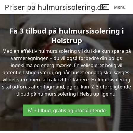
Priser-på-hulmursisolering.dk
Menu
Få 3 tilbud på hulmursisolering i
Helstrup
Med en effektiv hulmursisolering vil du ikke kun spare på
varmeregningen – du vil også forbedre din boligs
indeklima og energimærke. En velisoleret bolig vil
potentielt stige i værdi, og når huset engang skal sælges,
vil det være mere attraktivt for købere. Hulmursisolering
skal udføres af en fagmand, og du kan få 3 uforpligtende
tilbud på hulmursisolering i Helstrup lige nu!
Få 3 tilbud, gratis og uforpligtende