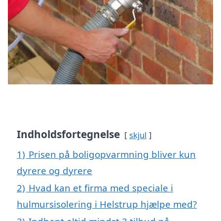
Indholdsfortegnelse
skjul
1)
Prisen på boligopvarmning bliver kun
dyrere og dyrere
2)
Hvad kan et firma med speciale i
hulmursisolering i Helstrup hjælpe med?