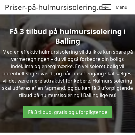
Priser-på-hulmursisolering.dk
Menu
Få 3 tilbud på hulmursisolering i
Balling
Med en effektiv hulmursisolering vil du ikke kun spare på
varmeregningen – du vil også forbedre din boligs
indeklima og energimærke. En velisoleret bolig vil
potentielt stige i værdi, og når huset engang skal sælges,
vil det være mere attraktivt for købere. Hulmursisolering
skal udføres af en fagmand, og du kan få 3 uforpligtende
tilbud på hulmursisolering i Balling lige nu!
Få 3 tilbud, gratis og uforpligtende