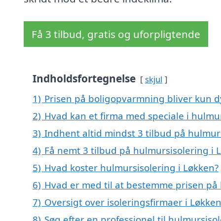
Få 3 tilbud, gratis og uforpligtende
Indholdsfortegnelse
skjul
1)
Prisen på boligopvarmning bliver kun d
2)
Hvad kan et firma med speciale i hulmu
3)
Indhent altid mindst 3 tilbud på hulmur
4)
Få nemt 3 tilbud på hulmursisolering i 
5)
Hvad koster hulmursisolering i Løkken?
6)
Hvad er med til at bestemme prisen på 
7)
Oversigt over isoleringsfirmaer i Løkk
8)
Søg efter en professionel til hulmursiso