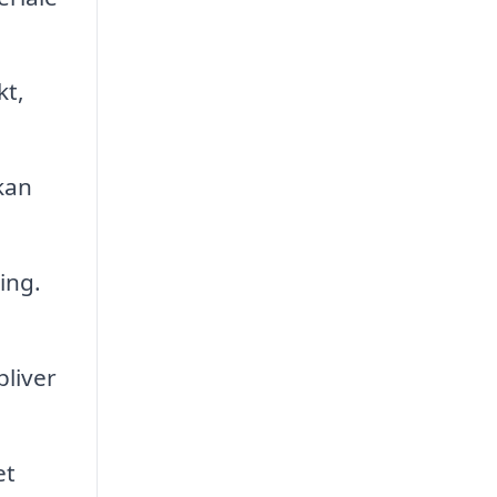
kt,
kan
ing.
bliver
et