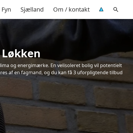
Fyn
Sjælland
Om / kontakt
i Løkken
ima og energimærke. En velisoleret bolig vil potentielt
øres af en fagmand, og du kan få 3 uforpligtende tilbud