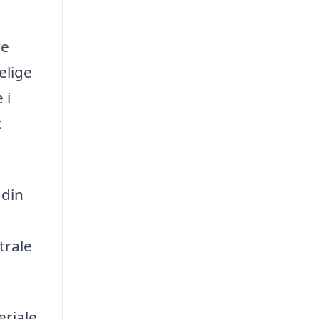
re
elige
 i
t
 din
trale
eriale