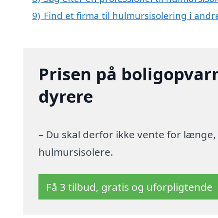
9)
Find et firma til hulmursisolering i and
Prisen på boligopvar
dyrere
– Du skal derfor ikke vente for længe
hulmursisolere.
Få 3 tilbud, gratis og uforpligtende