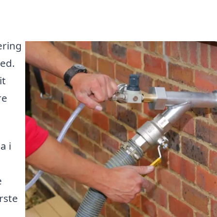
ering
ted.
it
re
a i
e
ørste