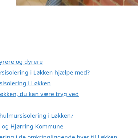
yrere og dyrere
rsisolering i Løkken hjælpe med?
sisolering i Løkken
Løkken, du kan være tryg ved
hulmursisolering i Løkken?
en og Hjørring Kommune
lering i de omkringliggende byer til Løkken