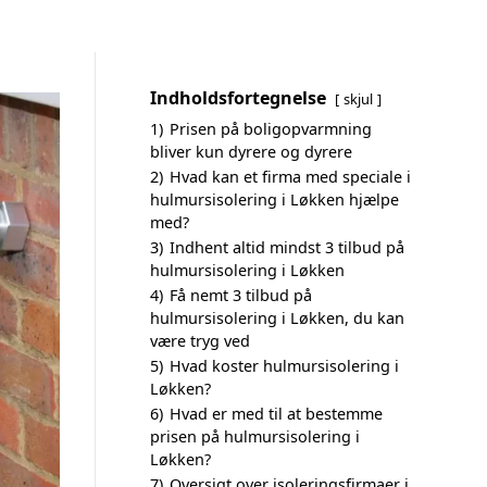
Indholdsfortegnelse
skjul
1)
Prisen på boligopvarmning
bliver kun dyrere og dyrere
2)
Hvad kan et firma med speciale i
hulmursisolering i Løkken hjælpe
med?
3)
Indhent altid mindst 3 tilbud på
hulmursisolering i Løkken
4)
Få nemt 3 tilbud på
hulmursisolering i Løkken, du kan
være tryg ved
5)
Hvad koster hulmursisolering i
Løkken?
6)
Hvad er med til at bestemme
prisen på hulmursisolering i
Løkken?
7)
Oversigt over isoleringsfirmaer i