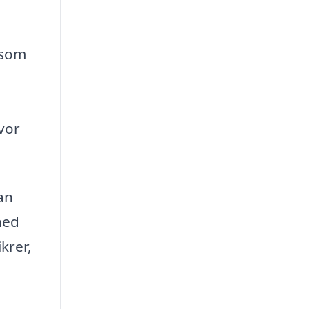
 som
vor
an
hed
ikrer,