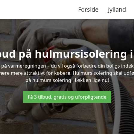
Forside
Jylland
lbud på hulmursisolering 
 på varmeregningen – du vil også forbedre din boligs indekl
t være mere attraktivt for købere. Hulmursisolering skal udf
på hulmursisolering i Løkken lige nu!
Få 3 tilbud, gratis og uforpligtende