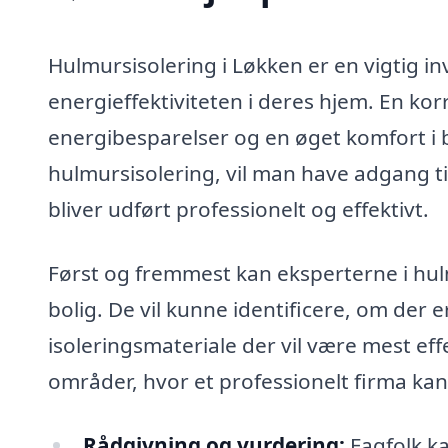
Hulmursisolering i Løkken er en vigtig in
energieffektiviteten i deres hjem. En kor
energibesparelser og en øget komfort i 
hulmursisolering, vil man have adgang til
bliver udført professionelt og effektivt.
Først og fremmest kan eksperterne i hul
bolig. De vil kunne identificere, om der 
isoleringsmateriale der vil være mest effe
områder, hvor et professionelt firma kan
Rådgivning og vurdering:
Fagfolk ka