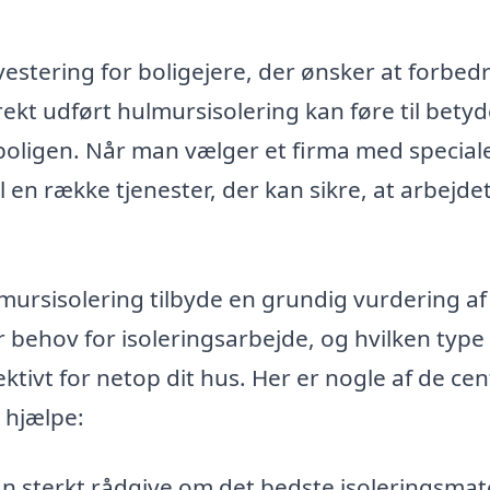
vestering for boligejere, der ønsker at forbed
rekt udført hulmursisolering kan føre til betyd
boligen. Når man vælger et firma med speciale
 en række tjenester, der kan sikre, at arbejde
mursisolering tilbyde en grundig vurdering af
er behov for isoleringsarbejde, og hvilken type
ktivt for netop dit hus. Her er nogle af de cen
 hjælpe:
n sterkt rådgive om det bedste isoleringsmat