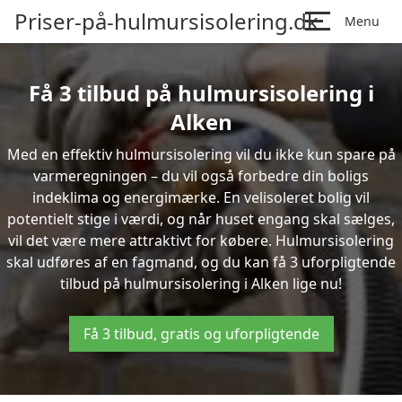
Priser-på-hulmursisolering.dk
Menu
Få 3 tilbud på hulmursisolering i
Alken
Med en effektiv hulmursisolering vil du ikke kun spare på
varmeregningen – du vil også forbedre din boligs
indeklima og energimærke. En velisoleret bolig vil
potentielt stige i værdi, og når huset engang skal sælges,
vil det være mere attraktivt for købere. Hulmursisolering
skal udføres af en fagmand, og du kan få 3 uforpligtende
tilbud på hulmursisolering i Alken lige nu!
Få 3 tilbud, gratis og uforpligtende