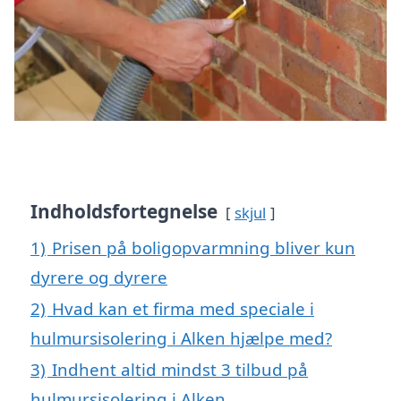
Indholdsfortegnelse
skjul
1)
Prisen på boligopvarmning bliver kun
dyrere og dyrere
2)
Hvad kan et firma med speciale i
hulmursisolering i Alken hjælpe med?
3)
Indhent altid mindst 3 tilbud på
hulmursisolering i Alken