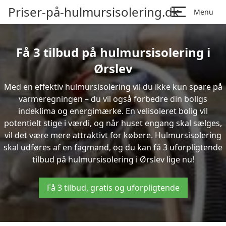
Priser-på-hulmursisolering.dk
Menu
Få 3 tilbud på hulmursisolering i
Ørslev
Med en effektiv hulmursisolering vil du ikke kun spare på
varmeregningen – du vil også forbedre din boligs
indeklima og energimærke. En velisoleret bolig vil
potentielt stige i værdi, og når huset engang skal sælges,
vil det være mere attraktivt for købere. Hulmursisolering
skal udføres af en fagmand, og du kan få 3 uforpligtende
tilbud på hulmursisolering i Ørslev lige nu!
Få 3 tilbud, gratis og uforpligtende