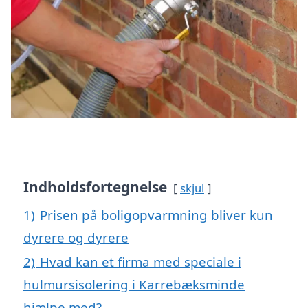
Indholdsfortegnelse
skjul
1)
Prisen på boligopvarmning bliver kun
dyrere og dyrere
2)
Hvad kan et firma med speciale i
hulmursisolering i Karrebæksminde
hjælpe med?