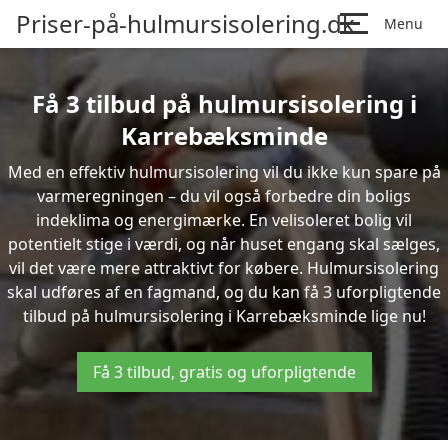
Priser-på-hulmursisolering.dk
Menu
Få 3 tilbud på hulmursisolering i
Karrebæksminde
Med en effektiv hulmursisolering vil du ikke kun spare på
varmeregningen – du vil også forbedre din boligs
indeklima og energimærke. En velisoleret bolig vil
potentielt stige i værdi, og når huset engang skal sælges,
vil det være mere attraktivt for købere. Hulmursisolering
skal udføres af en fagmand, og du kan få 3 uforpligtende
tilbud på hulmursisolering i Karrebæksminde lige nu!
Få 3 tilbud, gratis og uforpligtende