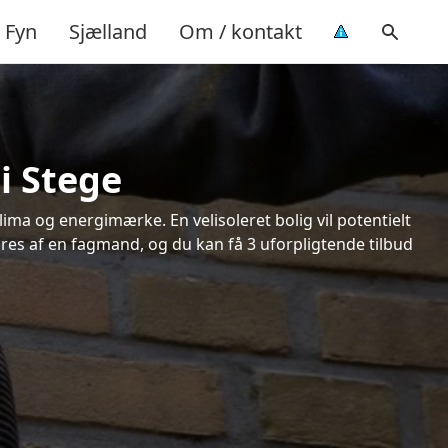
Fyn
Sjælland
Om / kontakt
i Stege
ima og energimærke. En velisoleret bolig vil potentielt
øres af en fagmand, og du kan få 3 uforpligtende tilbud