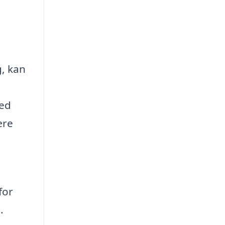
g, kan
med
ære
for
.