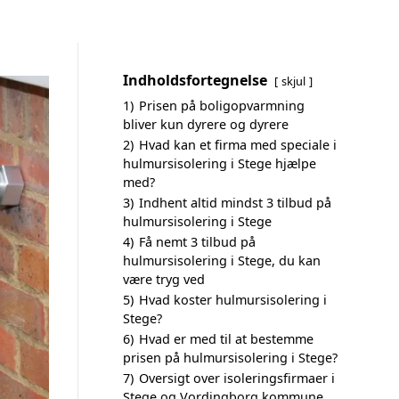
Indholdsfortegnelse
skjul
1)
Prisen på boligopvarmning
bliver kun dyrere og dyrere
2)
Hvad kan et firma med speciale i
hulmursisolering i Stege hjælpe
med?
3)
Indhent altid mindst 3 tilbud på
hulmursisolering i Stege
4)
Få nemt 3 tilbud på
hulmursisolering i Stege, du kan
være tryg ved
5)
Hvad koster hulmursisolering i
Stege?
6)
Hvad er med til at bestemme
prisen på hulmursisolering i Stege?
7)
Oversigt over isoleringsfirmaer i
Stege og Vordingborg kommune