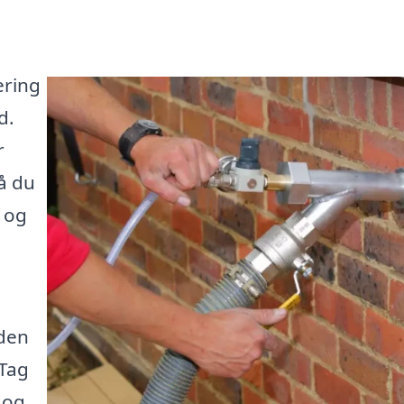
ering
d.
r
å du
t og
 den
 Tag
 og