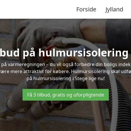
Forside
Jylland
ilbud på hulmursisolering 
 på varmeregningen – du vil også forbedre din boligs indekl
t være mere attraktivt for købere. Hulmursisolering skal udf
på hulmursisolering i Stege lige nu!
Få 3 tilbud, gratis og uforpligtende