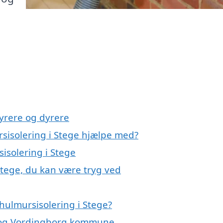
yrere og dyrere
rsisolering i Stege hjælpe med?
isolering i Stege
Stege, du kan være tryg ved
hulmursisolering i Stege?
ge og Vordingborg kommune