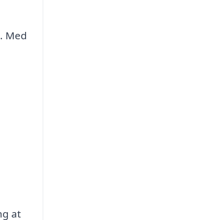
t. Med
ng at