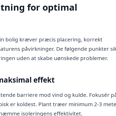
tning for optimal
n bolig kræver præcis placering, korrekt
urens påvirkninger. De følgende punkter sik
eringen uden at skabe uønskede problemer.
maksimal effekt
yttende barriere mod vind og kulde. Fokusér p
pisk er koldest. Plant træer minimum 2-3 mete
hæmme isoleringens effektivitet.