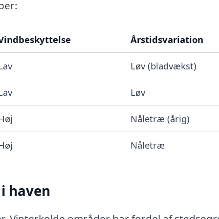
ber:
Vindbeskyttelse
Årstidsvariation
Lav
Løv (bladvækst)
Lav
Løv
Høj
Nåletræ (årig)
Høj
Nåletræ
 i haven
er. Vinterkolde områder har fordel af stedseg