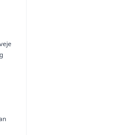
veje
og
m
kan