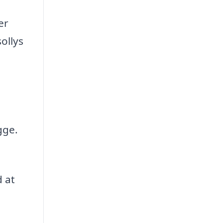
er
ollys
gge.
 at