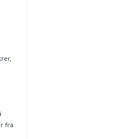
rer,
å
r fra