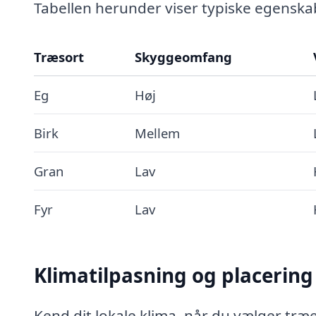
Tabellen herunder viser typiske egenska
Træsort
Skyggeomfang
Eg
Høj
Birk
Mellem
Gran
Lav
Fyr
Lav
Klimatilpasning og placering
Kend dit lokale klima, når du vælger træ