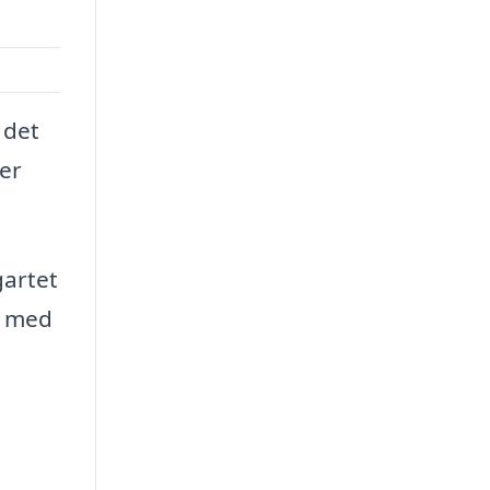
 det
er
artet
r med
a