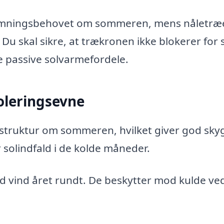
armningsbehovet om sommeren, mens nåletræ
Du skal sikre, at trækronen ikke blokerer for s
e passive solvarmefordele.
oleringsevne
dstruktur om sommeren, hvilket giver god sky
 solindfald i de kolde måneder.
 vind året rundt. De beskytter mod kulde ved