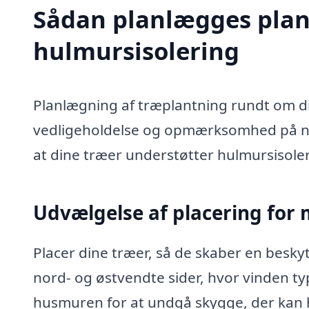
Sådan planlægges plan
hulmursisolering
Planlægning af træplantning rundt om di
vedligeholdelse og opmærksomhed på nat
at dine træer understøtter hulmursisol
Udvælgelse af placering for 
Placer dine træer, så de skaber en besk
nord- og østvendte sider, hvor vinden ty
husmuren for at undgå skygge, der kan 