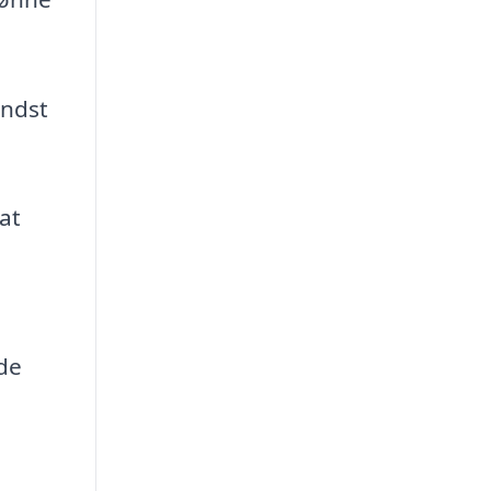
indst
at
nde