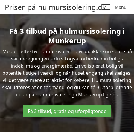
Priser-på-hulmursisolering.dk
Menu
Få 3 tilbud på hulmursisolering i
Munkerup
Med en effektiv hulmursisolering vil du ikke kun spare på
varmeregningen – du vil også forbedre din boligs
indeklima og energimærke. En velisoleret bolig vil
potentielt stige i værdi, og når huset engang skal sælges,
vil det være mere attraktivt for købere. Hulmursisolering
skal udføres af en fagmand, og du kan få 3 uforpligtende
tilbud på hulmursisolering i Munkerup lige nu!
Få 3 tilbud, gratis og uforpligtende