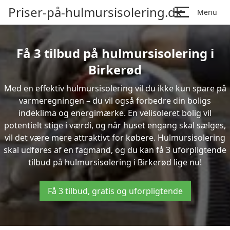
Priser-på-hulmursisolering.dk
Menu
Få 3 tilbud på hulmursisolering i
Birkerød
Med en effektiv hulmursisolering vil du ikke kun spare på
varmeregningen – du vil også forbedre din boligs
indeklima og energimærke. En velisoleret bolig vil
potentielt stige i værdi, og når huset engang skal sælges,
vil det være mere attraktivt for købere. Hulmursisolering
skal udføres af en fagmand, og du kan få 3 uforpligtende
tilbud på hulmursisolering i Birkerød lige nu!
Få 3 tilbud, gratis og uforpligtende