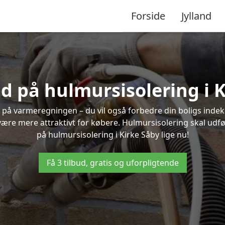
Forside
Jylland
ud på hulmursisolering i 
 på varmeregningen – du vil også forbedre din boligs indekl
t være mere attraktivt for købere. Hulmursisolering skal udf
på hulmursisolering i Kirke Såby lige nu!
Få 3 tilbud, gratis og uforpligtende