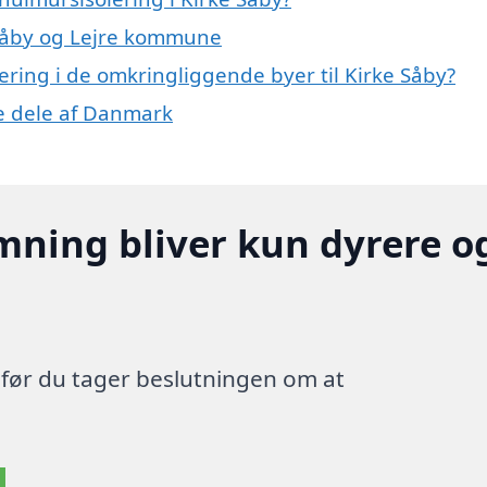
e Såby og Lejre kommune
lering i de omkringliggende byer til Kirke Såby?
re dele af Danmark
mning bliver kun dyrere o
, før du tager beslutningen om at