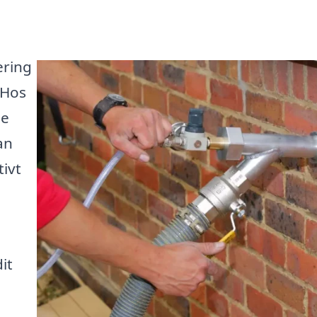
ering
 Hos
de
an
tivt
it