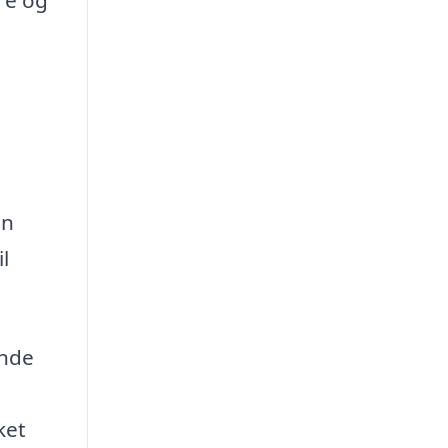
re og
an
l
inde
ket