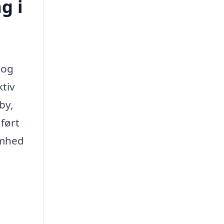
g i
 og
ktiv
by,
dført
omhed