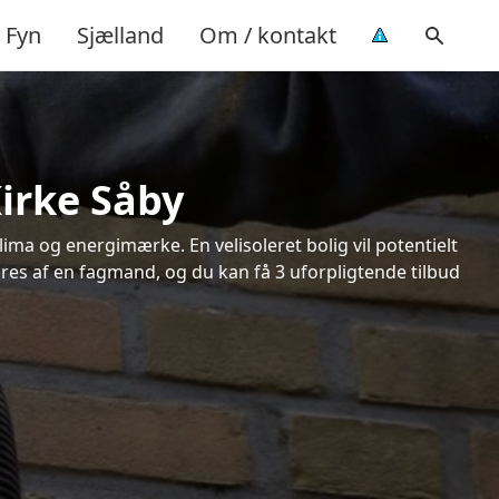
Fyn
Sjælland
Om / kontakt
Kirke Såby
ima og energimærke. En velisoleret bolig vil potentielt
øres af en fagmand, og du kan få 3 uforpligtende tilbud