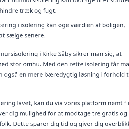
ørt hulmursisolering kan bidrage til et sunde
hindre træk og fugt.
ering i isolering kan øge værdien af boligen,
 at sælge senere.
lmursisolering i Kirke Såby sikrer man sig, at
med stor omhu. Med den rette isolering får m
 også en mere bæredygtig løsning i forhold ti
olering lavet, kan du via vores platform nemt f
giver dig mulighed for at modtage tre gratis og
folk. Dette sparer dig tid og giver dig overblik