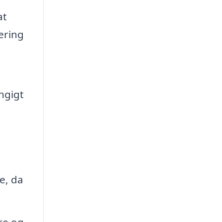
at
ering
ngigt
e, da