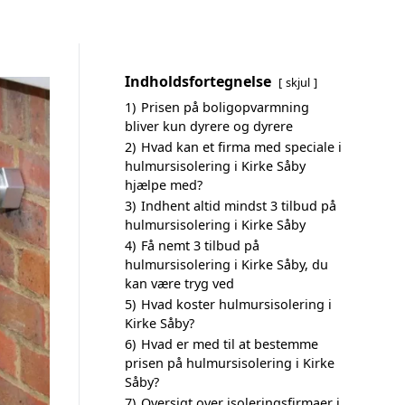
Indholdsfortegnelse
skjul
1)
Prisen på boligopvarmning
bliver kun dyrere og dyrere
2)
Hvad kan et firma med speciale i
hulmursisolering i Kirke Såby
hjælpe med?
3)
Indhent altid mindst 3 tilbud på
hulmursisolering i Kirke Såby
4)
Få nemt 3 tilbud på
hulmursisolering i Kirke Såby, du
kan være tryg ved
5)
Hvad koster hulmursisolering i
Kirke Såby?
6)
Hvad er med til at bestemme
prisen på hulmursisolering i Kirke
Såby?
7)
Oversigt over isoleringsfirmaer i