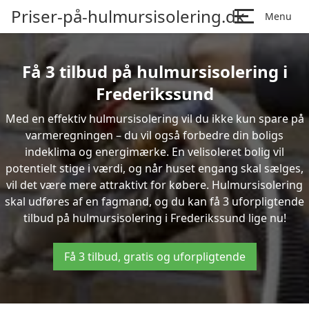
Priser-på-hulmursisolering.dk
Menu
Få 3 tilbud på hulmursisolering i
Frederikssund
Med en effektiv hulmursisolering vil du ikke kun spare på
varmeregningen – du vil også forbedre din boligs
indeklima og energimærke. En velisoleret bolig vil
potentielt stige i værdi, og når huset engang skal sælges,
vil det være mere attraktivt for købere. Hulmursisolering
skal udføres af en fagmand, og du kan få 3 uforpligtende
tilbud på hulmursisolering i Frederikssund lige nu!
Få 3 tilbud, gratis og uforpligtende