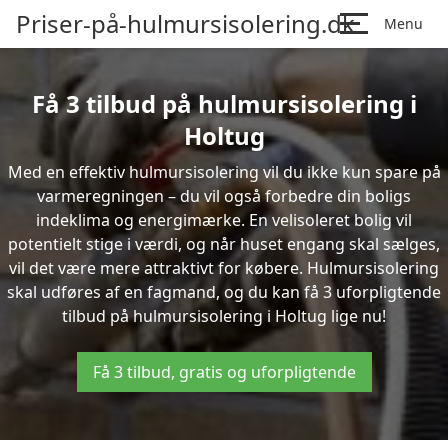
Priser-på-hulmursisolering.dk
Menu
Få 3 tilbud på hulmursisolering i
Holtug
Med en effektiv hulmursisolering vil du ikke kun spare på
varmeregningen – du vil også forbedre din boligs
indeklima og energimærke. En velisoleret bolig vil
potentielt stige i værdi, og når huset engang skal sælges,
vil det være mere attraktivt for købere. Hulmursisolering
skal udføres af en fagmand, og du kan få 3 uforpligtende
tilbud på hulmursisolering i Holtug lige nu!
Få 3 tilbud, gratis og uforpligtende