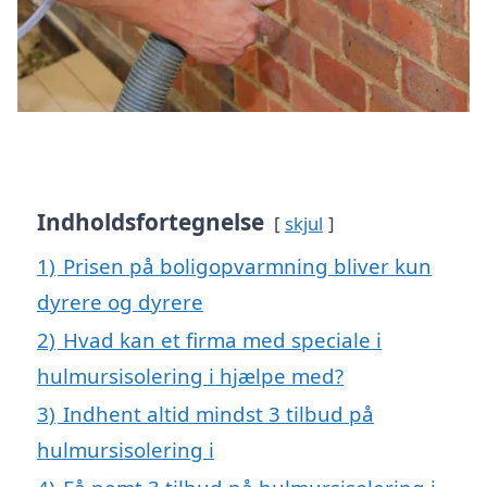
Indholdsfortegnelse
skjul
1)
Prisen på boligopvarmning bliver kun
dyrere og dyrere
2)
Hvad kan et firma med speciale i
hulmursisolering i hjælpe med?
3)
Indhent altid mindst 3 tilbud på
hulmursisolering i