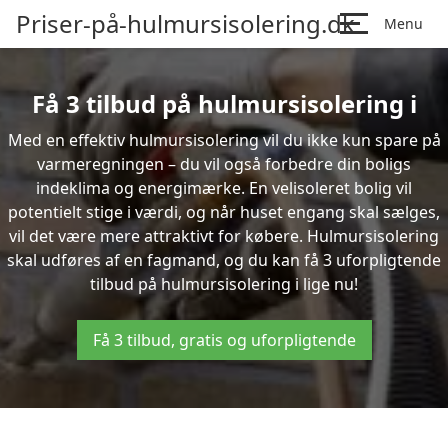
Priser-på-hulmursisolering.dk
Menu
Få 3 tilbud på hulmursisolering i
Med en effektiv hulmursisolering vil du ikke kun spare på
varmeregningen – du vil også forbedre din boligs
indeklima og energimærke. En velisoleret bolig vil
potentielt stige i værdi, og når huset engang skal sælges,
vil det være mere attraktivt for købere. Hulmursisolering
skal udføres af en fagmand, og du kan få 3 uforpligtende
tilbud på hulmursisolering i lige nu!
Få 3 tilbud, gratis og uforpligtende