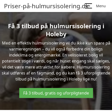
Priser-på-hulmursisolering.dk
Menu
Få 3 tilbud på hulmursisolering i
Holeby
Med en effektiv hulmursisolering vil du ikke kun spare på
varmeregningen – du vil også forbedre din boligs
indeklima og energimærke. En velisoleret bolig vil
potentielt stige i værdi, og når huset engang skal sælges,
vil det være mere attraktivt for købere. Hulmursisolering
skal udføres af en fagmand, og du kan få 3 uforpligtende
tilbud på hulmursisolering i Holeby lige nu!
Få 3 tilbud, gratis og uforpligtende