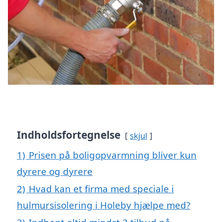
Indholdsfortegnelse
skjul
1)
Prisen på boligopvarmning bliver kun
dyrere og dyrere
2)
Hvad kan et firma med speciale i
hulmursisolering i Holeby hjælpe med?