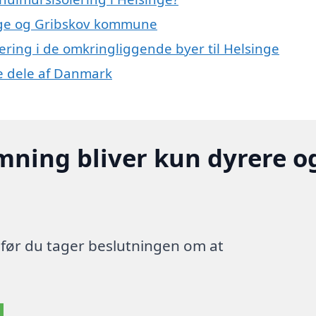
inge og Gribskov kommune
lering i de omkringliggende byer til Helsinge
re dele af Danmark
mning bliver kun dyrere o
, før du tager beslutningen om at