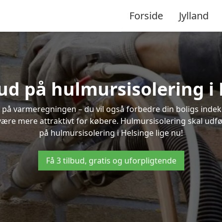
Forside
Jylland
bud på hulmursisolering i
 på varmeregningen – du vil også forbedre din boligs indekl
t være mere attraktivt for købere. Hulmursisolering skal udf
på hulmursisolering i Helsinge lige nu!
Få 3 tilbud, gratis og uforpligtende