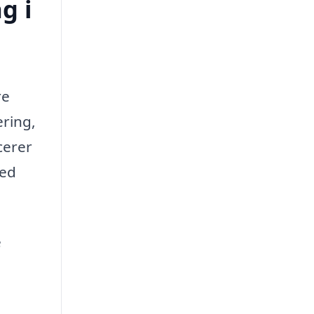
g i
re
ering,
cerer
med
e