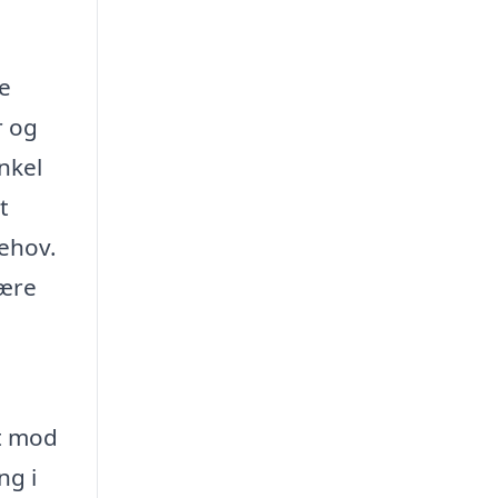
re
r og
nkel
t
behov.
være
dt mod
ng i