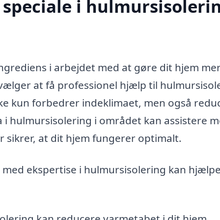
speciale i hulmursisolerin
 ingrediens i arbejdet med at gøre dit hjem me
ælger at få professionel hjælp til hulmursisol
kke kun forbedrer indeklimaet, men også redu
ma i hulmursisolering i området kan assistere 
 sikrer, at dit hjem fungerer optimalt.
ma med ekspertise i hulmursisolering kan hjælp
olering kan reducere varmetabet i dit hjem