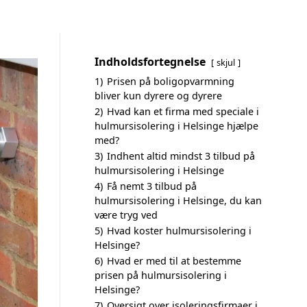
Indholdsfortegnelse
skjul
1)
Prisen på boligopvarmning
bliver kun dyrere og dyrere
2)
Hvad kan et firma med speciale i
hulmursisolering i Helsinge hjælpe
med?
3)
Indhent altid mindst 3 tilbud på
hulmursisolering i Helsinge
4)
Få nemt 3 tilbud på
hulmursisolering i Helsinge, du kan
være tryg ved
5)
Hvad koster hulmursisolering i
Helsinge?
6)
Hvad er med til at bestemme
prisen på hulmursisolering i
Helsinge?
7)
Oversigt over isoleringsfirmaer i