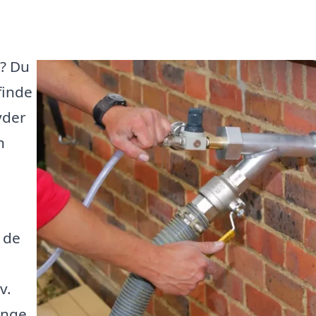
e? Du
finde
yder
n
 de
v.
enge