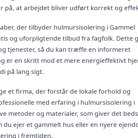
på, at arbejdet bliver udført korrekt og effek
kaber, der tilbyder hulmursisolering i Gammel
s og uforpligtende tilbud fra fagfolk. Dette 
g tjenester, så du kan træffe en informeret
ng er en skritt mod et mere energieffektivt hj
i på lang sigt.
e et firma, der forstår de lokale forhold og
ofessionelle med erfaring i hulmursisolering i
ive metoder og materialer, som giver det beds
m du ejer et gammelt hus eller en nyere ejend
ering i fremtiden.