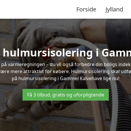
Forside
Jylland
å hulmursisolering i Ga
 på varmeregningen – du vil også forbedre din boligs indekl
t være mere attraktivt for købere. Hulmursisolering skal udf
på hulmursisolering i Gammel Kalvehave lige nu!
Få 3 tilbud, gratis og uforpligtende