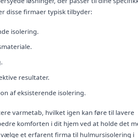
rsyede løsninger, der passer til dine specifik
 disse firmaer typisk tilbyder:
de isolering.
smateriale.
.
ektive resultater.
on af eksisterende isolering.
ere varmetab, hvilket igen kan føre til lavere
edre komforten i dit hjem ved at holde det m
 vælge et erfarent firma til hulmursisolering i