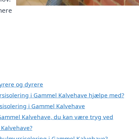
mere
yrere og dyrere
ursisolering i Gammel Kalvehave hjælpe med?
rsisolering i Gammel Kalvehave
 Gammel Kalvehave, du kan være tryg ved
 Kalvehave?
 hulmursisolering i Gammel Kalvehave?