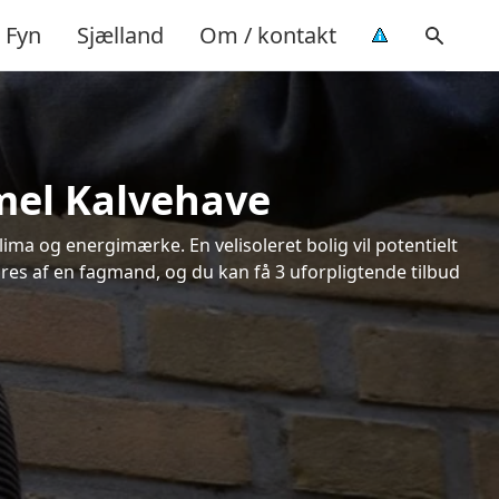
Fyn
Sjælland
Om / kontakt
mmel Kalvehave
ima og energimærke. En velisoleret bolig vil potentielt
øres af en fagmand, og du kan få 3 uforpligtende tilbud