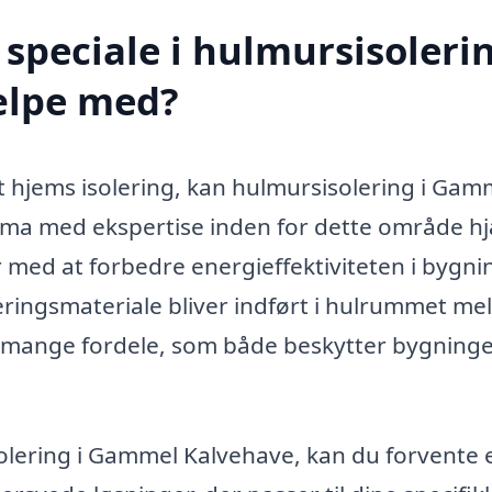
speciale i hulmursisolerin
ælpe med?
t hjems isolering, kan hulmursisolering i Gam
firma med ekspertise inden for dette område h
med at forbedre energieffektiviteten i bygni
eringsmateriale bliver indført i hulrummet me
 mange fordele, som både beskytter bygning
solering i Gammel Kalvehave, kan du forvente 