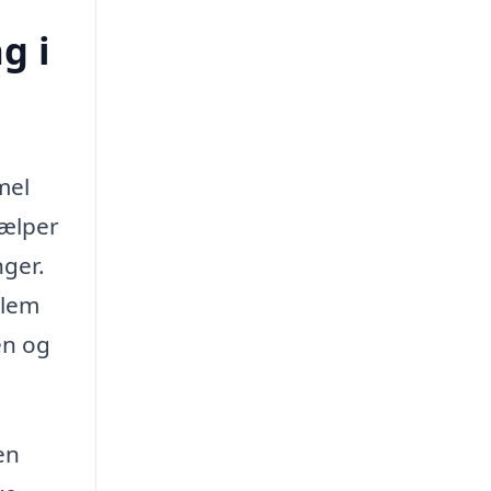
g i
mel
jælper
nger.
llem
en og
en