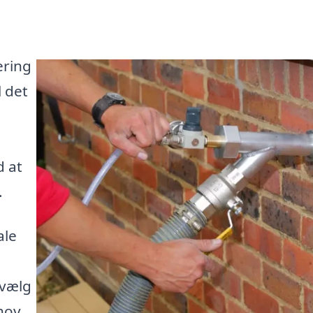
ering
 det
d at
.
ale
 vælg
hov.