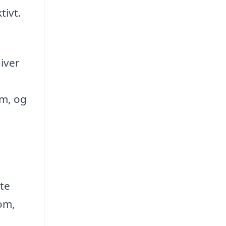
tivt.
giver
em, og
te
om,