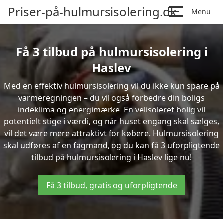
Priser-på-hulmursisolering.dk
Menu
Få 3 tilbud på hulmursisolering i
Haslev
Med en effektiv hulmursisolering vil du ikke kun spare på
varmeregningen – du vil også forbedre din boligs
indeklima og energimærke. En velisoleret bolig vil
potentielt stige i værdi, og når huset engang skal sælges,
vil det være mere attraktivt for købere. Hulmursisolering
skal udføres af en fagmand, og du kan få 3 uforpligtende
tilbud på hulmursisolering i Haslev lige nu!
Få 3 tilbud, gratis og uforpligtende