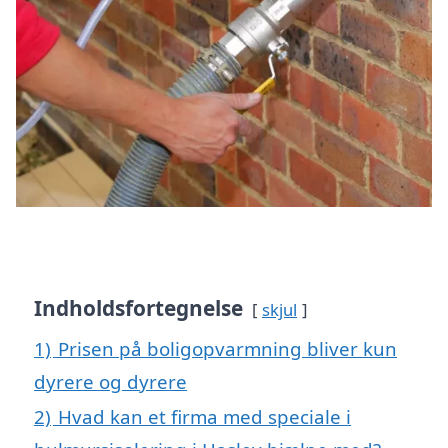
Indholdsfortegnelse
skjul
1)
Prisen på boligopvarmning bliver kun
dyrere og dyrere
2)
Hvad kan et firma med speciale i