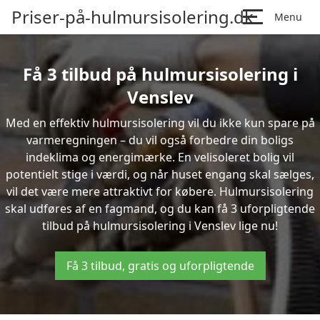
Priser-på-hulmursisolering.dk
Menu
Få 3 tilbud på hulmursisolering i
Venslev
Med en effektiv hulmursisolering vil du ikke kun spare på
varmeregningen – du vil også forbedre din boligs
indeklima og energimærke. En velisoleret bolig vil
potentielt stige i værdi, og når huset engang skal sælges,
vil det være mere attraktivt for købere. Hulmursisolering
skal udføres af en fagmand, og du kan få 3 uforpligtende
tilbud på hulmursisolering i Venslev lige nu!
Få 3 tilbud, gratis og uforpligtende