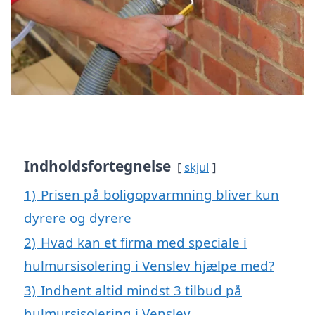
Indholdsfortegnelse
skjul
1)
Prisen på boligopvarmning bliver kun
dyrere og dyrere
2)
Hvad kan et firma med speciale i
hulmursisolering i Venslev hjælpe med?
3)
Indhent altid mindst 3 tilbud på
hulmursisolering i Venslev