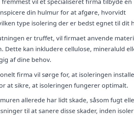
fremmest vil et specialiseret firma tilbyde en
inspicere din hulmur for at afgøre, hvorvidt
lken type isolering der er bedst egnet til dit 
tningen er truffet, vil firmaet anvende materi
en. Dette kan inkludere cellulose, mineraluld ell
ig af dine behov.
onelt firma vil sørge for, at isoleringen install
for at sikre, at isoleringen fungerer optimalt.
muren allerede har lidt skade, såsom fugt elle
ninger til at sanere disse skader, inden isole