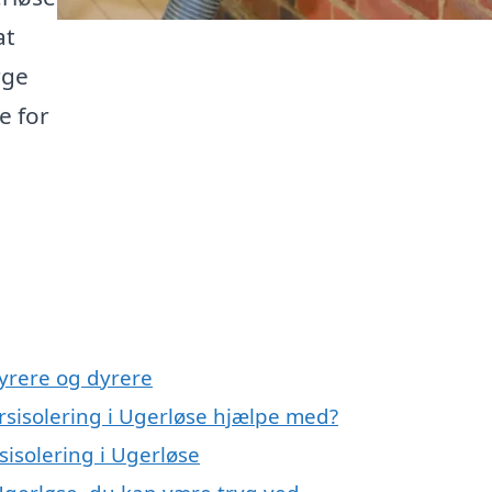
at
rge
e for
!
yrere og dyrere
rsisolering i Ugerløse hjælpe med?
sisolering i Ugerløse