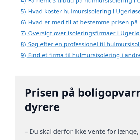
4)
Få nemt 3 tilbud på hulmursisolering i 
5)
Hvad koster hulmursisolering i Ugerløs
6)
Hvad er med til at bestemme prisen på 
7)
Oversigt over isoleringsfirmaer i Uge
8)
Søg efter en professionel til hulmursiso
9)
Find et firma til hulmursisolering i and
Prisen på boligopvar
dyrere
– Du skal derfor ikke vente for længe