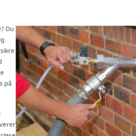
e? Du
ig
sikre
d
ne
is på
t
everer
erløse