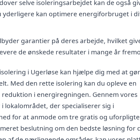
over selve isoleringsarbejdet kan de også gi
yderligere kan optimere energiforbruget i di
byder garantier på deres arbejde, hvilket giv
g levere de ønskede resultater i mange år fremo
isolering i Ugerløse kan hjælpe dig med at gør
lt. Med den rette isolering kan du opleve en
n reduktion i energiregningen. Gennem vores
i lokalområdet, der specialiserer sig i
hed for at anmode om tre gratis og uforpligt
ormeret beslutning om den bedste løsning for d
 en af de nærliggende områder, kan vores pla