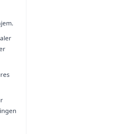
hjem.
aler
er
eres
r
ringen