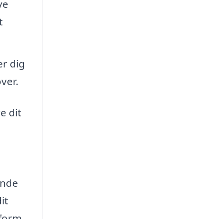
ve
t
er dig
ver.
e dit
ende
it
tform