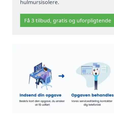
hulmursisolere.
Få 3 tilbud, gratis og uforpligtende