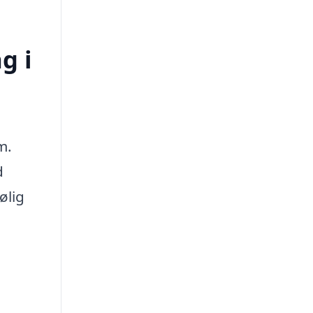
g i
m.
d
ølig
i