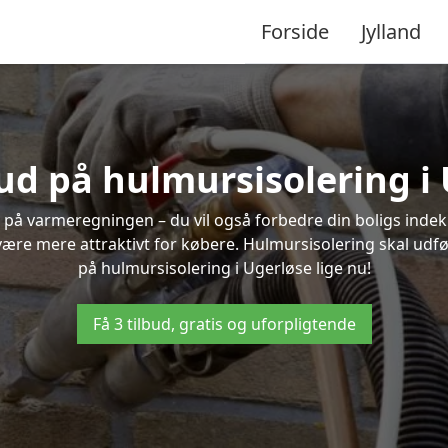
Forside
Jylland
bud på hulmursisolering i
 på varmeregningen – du vil også forbedre din boligs indekl
t være mere attraktivt for købere. Hulmursisolering skal udf
på hulmursisolering i Ugerløse lige nu!
Få 3 tilbud, gratis og uforpligtende