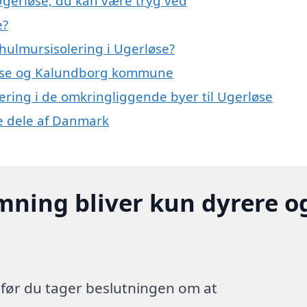
Ugerløse, du kan være tryg ved
e?
hulmursisolering i Ugerløse?
rløse og Kalundborg kommune
lering i de omkringliggende byer til Ugerløse
re dele af Danmark
mning bliver kun dyrere o
, før du tager beslutningen om at