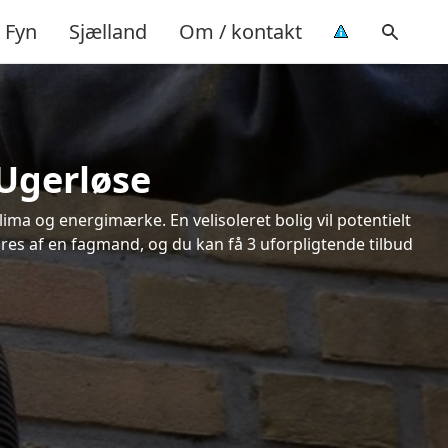
Fyn
Sjælland
Om / kontakt
 Ugerløse
ima og energimærke. En velisoleret bolig vil potentielt
øres af en fagmand, og du kan få 3 uforpligtende tilbud