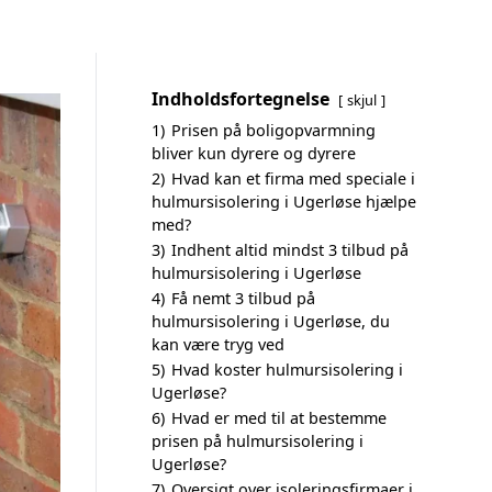
Indholdsfortegnelse
skjul
1)
Prisen på boligopvarmning
bliver kun dyrere og dyrere
2)
Hvad kan et firma med speciale i
hulmursisolering i Ugerløse hjælpe
med?
3)
Indhent altid mindst 3 tilbud på
hulmursisolering i Ugerløse
4)
Få nemt 3 tilbud på
hulmursisolering i Ugerløse, du
kan være tryg ved
5)
Hvad koster hulmursisolering i
Ugerløse?
6)
Hvad er med til at bestemme
prisen på hulmursisolering i
Ugerløse?
7)
Oversigt over isoleringsfirmaer i