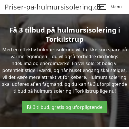
Priser-på-hulmursisolering.dk
Menu
Få 3 tilbud på hulmursisolering i
Torkilstrup
Med en effektiv hulmursisolering vil du ikke kun spare på
varmeregningen – du vil også forbedre din boligs
indeklima og energimærke. En velisoleret bolig vil
potentielt stige i værdi, og når huset engang skal sælges,
vil det være mere attraktivt for købere. Hulmursisolering
skal udføres af en fagmand, og du kan få 3 uforpligtende
tilbud på hulmursisolering i Torkilstrup lige nu!
Få 3 tilbud, gratis og uforpligtende