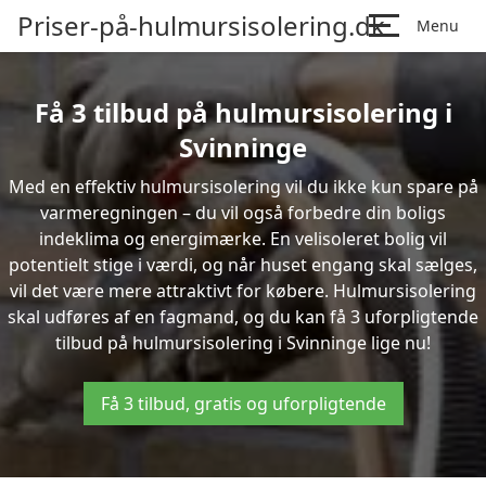
Priser-på-hulmursisolering.dk
Menu
Få 3 tilbud på hulmursisolering i
Svinninge
Med en effektiv hulmursisolering vil du ikke kun spare på
varmeregningen – du vil også forbedre din boligs
indeklima og energimærke. En velisoleret bolig vil
potentielt stige i værdi, og når huset engang skal sælges,
vil det være mere attraktivt for købere. Hulmursisolering
skal udføres af en fagmand, og du kan få 3 uforpligtende
tilbud på hulmursisolering i Svinninge lige nu!
Få 3 tilbud, gratis og uforpligtende