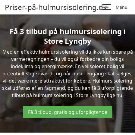
Priser-på-hulmursisolering.dk
Menu
Få 3 tilbud på hulmursisolering i
Store Lyngby
Med en effektiv hulmursisolering vil du ikke kun spare på
varmeregningen – du vil også forbedre din boligs
indeklima og energimærke. En velisoleret bolig vil
potentielt stige i værdi, og når huset engang skal sælges,
vil det være mere attraktivt for købere. Hulmursisolering
skal udføres af en fagmand, og du kan få 3 uforpligtende
tilbud på hulmursisolering i Store Lyngby lige nu!
Få 3 tilbud, gratis og uforpligtende