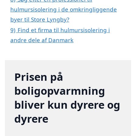
hulmursisolering i de omkringliggende
byer til Store Lyngby?
9)
Find et firma til hulmursisolering i
andre dele af Danmark
Prisen på
boligopvarmning
bliver kun dyrere og
dyrere