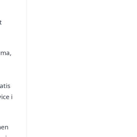
t
rma,
atis
ice i
men