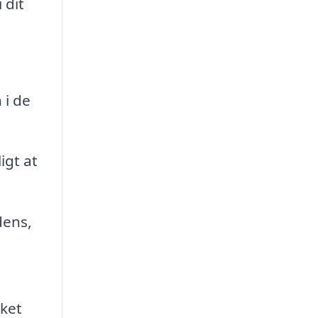
 dit
 i de
igt at
dens,
lket