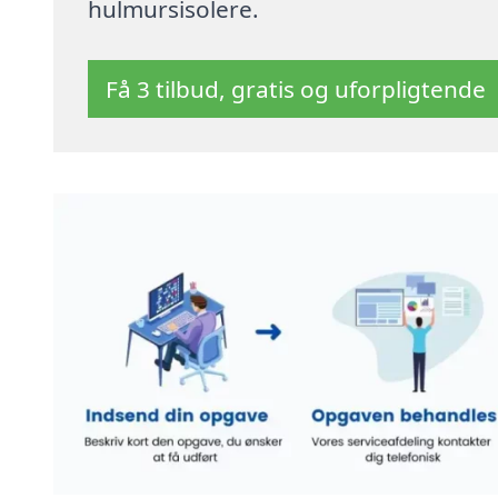
hulmursisolere.
Få 3 tilbud, gratis og uforpligtende