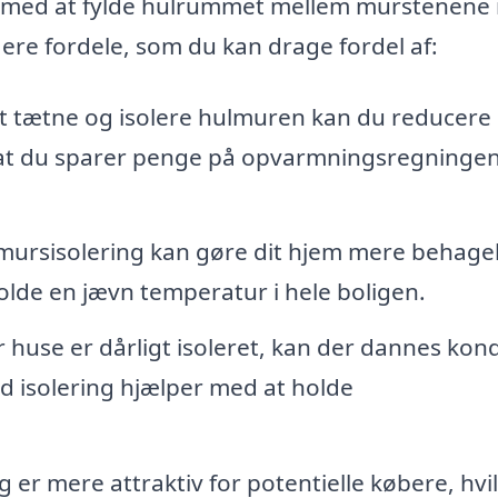
n med at fylde hulrummet mellem murstenene i
lere fordele, som du kan drage fordel af:
t tætne og isolere hulmuren kan du reducere
 at du sparer penge på opvarmningsregningen
mursisolering kan gøre dit hjem mere behagel
olde en jævn temperatur i hele boligen.
 huse er dårligt isoleret, kan der dannes kon
od isolering hjælper med at holde
g er mere attraktiv for potentielle købere, hvi