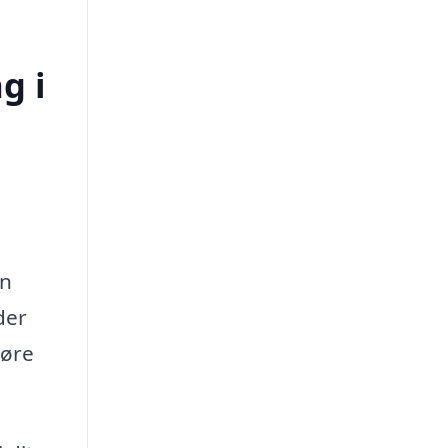
g i
an
der
gøre