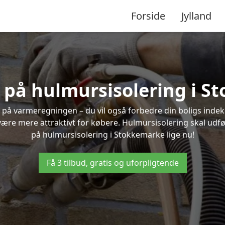
Forside
Jylland
d på hulmursisolering i 
 på varmeregningen – du vil også forbedre din boligs indekl
t være mere attraktivt for købere. Hulmursisolering skal udf
på hulmursisolering i Stokkemarke lige nu!
Få 3 tilbud, gratis og uforpligtende