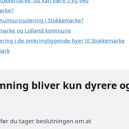
 Stokkemarke, du kan være tryg ved
arke?
hulmursisolering i Stokkemarke?
kkemarke og Lolland kommune
olering i de omkringliggende byer til Stokkemarke
mark
mning bliver kun dyrere o
, før du tager beslutningen om at