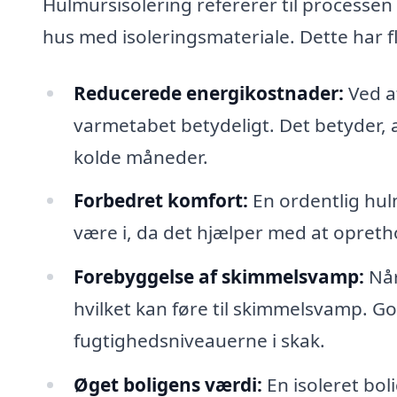
Hulmursisolering refererer til processe
hus med isoleringsmateriale. Dette har f
Reducerede energikostnader:
Ved a
varmetabet betydeligt. Det betyder,
kolde måneder.
Forbedret komfort:
En ordentlig hul
være i, da det hjælper med at opreth
Forebyggelse af skimmelsvamp:
Når
hvilket kan føre til skimmelsvamp. G
fugtighedsniveauerne i skak.
Øget boligens værdi:
En isoleret boli