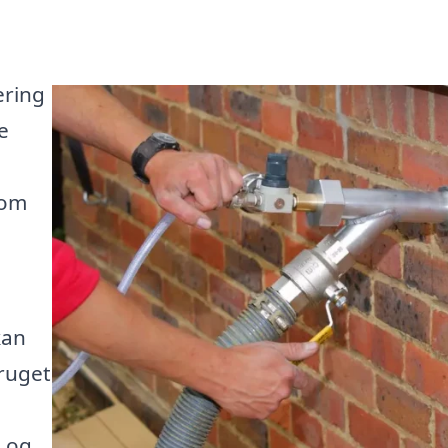
ering
e
som
kan
ruget
 og