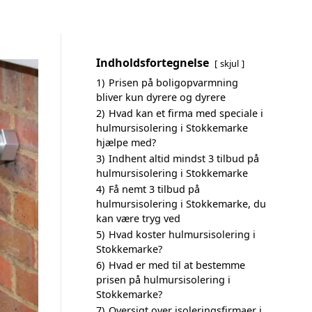
Indholdsfortegnelse
skjul
1)
Prisen på boligopvarmning
bliver kun dyrere og dyrere
2)
Hvad kan et firma med speciale i
hulmursisolering i Stokkemarke
hjælpe med?
3)
Indhent altid mindst 3 tilbud på
hulmursisolering i Stokkemarke
4)
Få nemt 3 tilbud på
hulmursisolering i Stokkemarke, du
kan være tryg ved
5)
Hvad koster hulmursisolering i
Stokkemarke?
6)
Hvad er med til at bestemme
prisen på hulmursisolering i
Stokkemarke?
7)
Oversigt over isoleringsfirmaer i