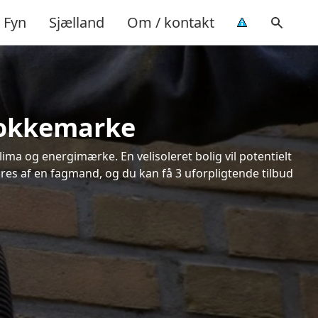
Fyn
Sjælland
Om / kontakt
Stokkemarke
ima og energimærke. En velisoleret bolig vil potentielt
øres af en fagmand, og du kan få 3 uforpligtende tilbud