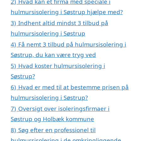
2)
Hvad kan et firma med speciale i
hulmursisolering i Søstrup hjælpe med?
3)
Indhent altid mindst 3 tilbud på
hulmursisolering i Søstrup
4)
Få nemt 3 tilbud på hulmursisolering i
Søstrup, du kan være tryg ved
5)
Hvad koster hulmursisolering i
Søstrup?
6)
Hvad er med til at bestemme prisen på
hulmursisolering i Søstrup?
7)
Oversigt over isoleringsfirmaer i
Søstrup og Holbæk kommune
8)
Søg efter en professionel til
hulmursisolering i de omkringliggende