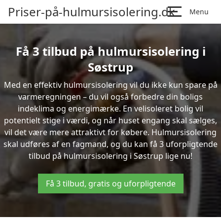
Priser-på-hulmursisolering.dk
Menu
Få 3 tilbud på hulmursisolering i
Søstrup
Med en effektiv hulmursisolering vil du ikke kun spare på
varmeregningen – du vil også forbedre din boligs
indeklima og energimærke. En velisoleret bolig vil
potentielt stige i værdi, og når huset engang skal sælges,
vil det være mere attraktivt for købere. Hulmursisolering
skal udføres af en fagmand, og du kan få 3 uforpligtende
tilbud på hulmursisolering i Søstrup lige nu!
Få 3 tilbud, gratis og uforpligtende