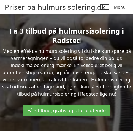
Priser-på-hulmursisolering.dk
Menu
Få 3 tilbud på hulmursisolering i
Radsted
Med en effektiv hulmursisolering vil du ikke kun spare på
varmeregningen – du vil også forbedre din boligs
indeklima og energimærke. En velisoleret bolig vil
potentielt stige i værdi, og når huset engang skal sælges,
vil det være mere attraktivt for købere. Hulmursisolering
skal udføres af en fagmand, og du kan få 3 uforpligtende
tilbud på hulmursisolering i Radsted lige nu!
Få 3 tilbud, gratis og uforpligtende