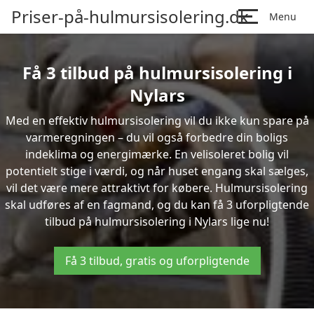
Priser-på-hulmursisolering.dk
Menu
Få 3 tilbud på hulmursisolering i
Nylars
Med en effektiv hulmursisolering vil du ikke kun spare på
varmeregningen – du vil også forbedre din boligs
indeklima og energimærke. En velisoleret bolig vil
potentielt stige i værdi, og når huset engang skal sælges,
vil det være mere attraktivt for købere. Hulmursisolering
skal udføres af en fagmand, og du kan få 3 uforpligtende
tilbud på hulmursisolering i Nylars lige nu!
Få 3 tilbud, gratis og uforpligtende