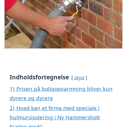
Indholdsfortegnelse
skjul
1)
Prisen på boligopvarmning bliver kun
dyrere og dyrere
2)
Hvad kan et firma med speciale i
hulmursisolering i Ny Hammersholt
hjælpe med?