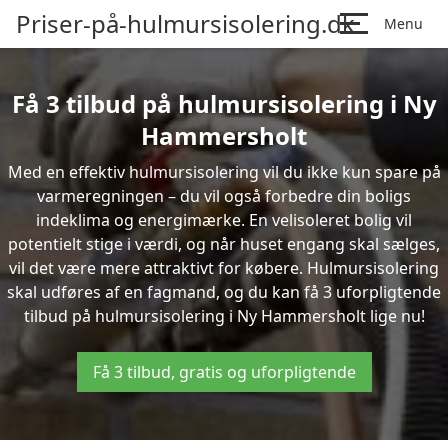
Priser-på-hulmursisolering.dk
Menu
Få 3 tilbud på hulmursisolering i Ny
Hammersholt
Med en effektiv hulmursisolering vil du ikke kun spare på
varmeregningen – du vil også forbedre din boligs
indeklima og energimærke. En velisoleret bolig vil
potentielt stige i værdi, og når huset engang skal sælges,
vil det være mere attraktivt for købere. Hulmursisolering
skal udføres af en fagmand, og du kan få 3 uforpligtende
tilbud på hulmursisolering i Ny Hammersholt lige nu!
Få 3 tilbud, gratis og uforpligtende