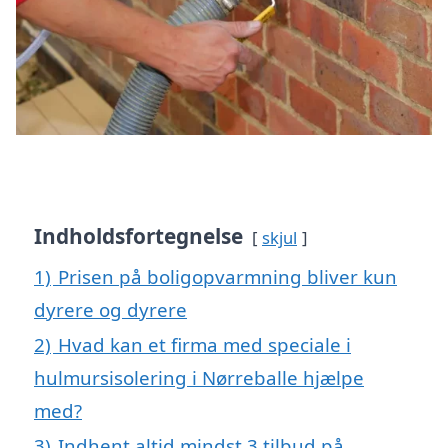
Indholdsfortegnelse
skjul
1)
Prisen på boligopvarmning bliver kun
dyrere og dyrere
2)
Hvad kan et firma med speciale i
hulmursisolering i Nørreballe hjælpe
med?
3)
Indhent altid mindst 3 tilbud på