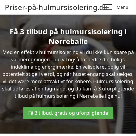
Priser-på-hulmursisolering.dk
Menu
Få 3 tilbud på hulmursisolering i
Nørreballe
Med en effektiv hulmursisolering vil du ikke kun spare på
varmeregningen – du vil også forbedre din boligs
indeklima og energimærke. En velisoleret bolig vil
potentielt stige i værdi, og når huset engang skal sælges,
vil det være mere attraktivt for købere. Hulmursisolering
skal udføres af en fagmand, og du kan få 3 uforpligtende
tilbud på hulmursisolering i Nørreballe lige nu!
Få 3 tilbud, gratis og uforpligtende