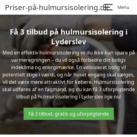
Priser-på-hulmursisolering.dk
Menu
Få 3 tilbud på hulmursisolering i
Lyderslev
Med en effektiv hulmursisolering vil du ikke kun spare på
varmeregningen – du vil også forbedre din boligs
indeklima og energimærke. En velisoleret bolig vil
potentielt stige i værdi, og når huset engang skal sælges,
vil det være mere attraktivt for købere. Hulmursisolering
skal udføres af en fagmand, og du kan få 3 uforpligtende
tilbud på hulmursisolering i Lyderslev lige nu!
Få 3 tilbud, gratis og uforpligtende