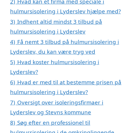
2)
Hvad kan et firma med speciale i
hulmursisolering i Lyderslev hjælpe med?
3)
Indhent altid mindst 3 tilbud på
hulmursisolering i Lyderslev
4)
Få nemt 3 tilbud på hulmursisolering i
Lyderslev, du kan være tryg ved
5)
Hvad koster hulmursisolering i
Lyderslev?
6)
Hvad er med til at bestemme prisen på
hulmursisolering i Lyderslev?
7)
Oversigt over isoleringsfirmaer i
Lyderslev og Stevns kommune
8)
Søg efter en professionel til
hulmursisolering i de omkringliggende