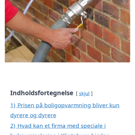
Indholdsfortegnelse
skjul
1)
Prisen på boligopvarmning bliver kun
dyrere og dyrere
2)
Hvad kan et firma med speciale i