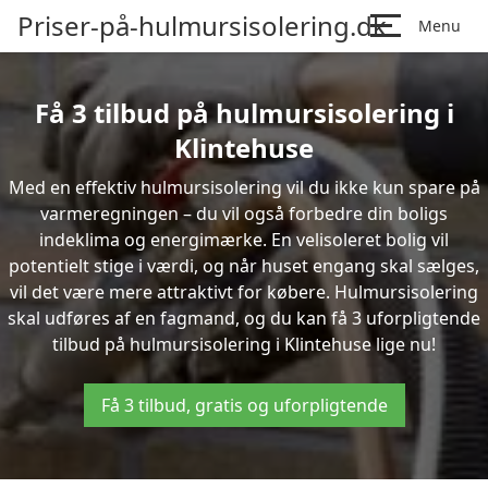
Priser-på-hulmursisolering.dk
Menu
Få 3 tilbud på hulmursisolering i
Klintehuse
Med en effektiv hulmursisolering vil du ikke kun spare på
varmeregningen – du vil også forbedre din boligs
indeklima og energimærke. En velisoleret bolig vil
potentielt stige i værdi, og når huset engang skal sælges,
vil det være mere attraktivt for købere. Hulmursisolering
skal udføres af en fagmand, og du kan få 3 uforpligtende
tilbud på hulmursisolering i Klintehuse lige nu!
Få 3 tilbud, gratis og uforpligtende