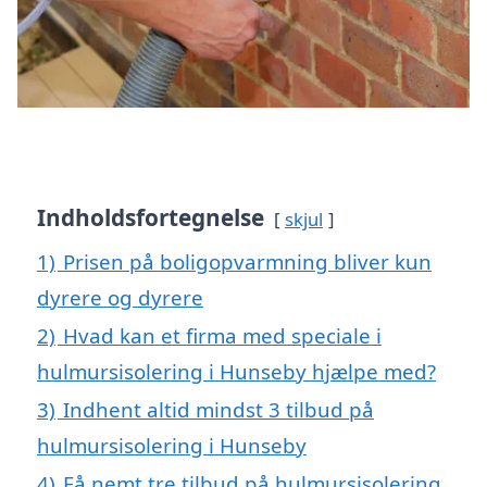
Indholdsfortegnelse
skjul
1)
Prisen på boligopvarmning bliver kun
dyrere og dyrere
2)
Hvad kan et firma med speciale i
hulmursisolering i Hunseby hjælpe med?
3)
Indhent altid mindst 3 tilbud på
hulmursisolering i Hunseby
4)
Få nemt tre tilbud på hulmursisolering