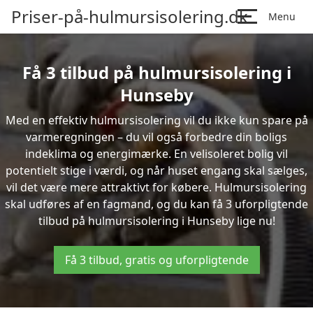
Priser-på-hulmursisolering.dk
Menu
Få 3 tilbud på hulmursisolering i
Hunseby
Med en effektiv hulmursisolering vil du ikke kun spare på
varmeregningen – du vil også forbedre din boligs
indeklima og energimærke. En velisoleret bolig vil
potentielt stige i værdi, og når huset engang skal sælges,
vil det være mere attraktivt for købere. Hulmursisolering
skal udføres af en fagmand, og du kan få 3 uforpligtende
tilbud på hulmursisolering i Hunseby lige nu!
Få 3 tilbud, gratis og uforpligtende