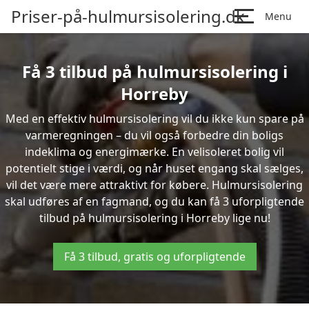
Priser-på-hulmursisolering.dk
Menu
Få 3 tilbud på hulmursisolering i
Horreby
Med en effektiv hulmursisolering vil du ikke kun spare på
varmeregningen – du vil også forbedre din boligs
indeklima og energimærke. En velisoleret bolig vil
potentielt stige i værdi, og når huset engang skal sælges,
vil det være mere attraktivt for købere. Hulmursisolering
skal udføres af en fagmand, og du kan få 3 uforpligtende
tilbud på hulmursisolering i Horreby lige nu!
Få 3 tilbud, gratis og uforpligtende