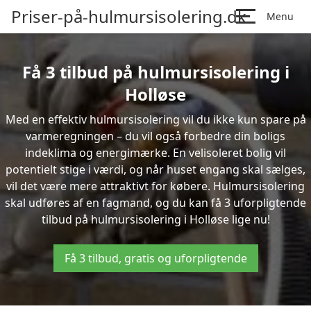
Priser-på-hulmursisolering.dk
Menu
Få 3 tilbud på hulmursisolering i
Holløse
Med en effektiv hulmursisolering vil du ikke kun spare på
varmeregningen – du vil også forbedre din boligs
indeklima og energimærke. En velisoleret bolig vil
potentielt stige i værdi, og når huset engang skal sælges,
vil det være mere attraktivt for købere. Hulmursisolering
skal udføres af en fagmand, og du kan få 3 uforpligtende
tilbud på hulmursisolering i Holløse lige nu!
Få 3 tilbud, gratis og uforpligtende