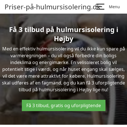
Priser-på-hulmursisolering.dk
Menu
Få 3 tilbud på hulmursisolering i
Højby
Med en effektiv hulmursisolering vil du ikke kun spare på
varmeregningen – du vil også forbedre din boligs
indeklima og energimærke. En velisoleret bolig vil
potentielt stige i værdi, og når huset engang skal sælges,
vil det være mere attraktivt for købere. Hulmursisolering
skal udføres af en fagmand, og du kan få 3 uforpligtende
tilbud på hulmursisolering i Højby lige nu!
Få 3 tilbud, gratis og uforpligtende