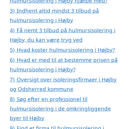
hulmursisolering i Højby hjælpe med?
3)
Indhent altid mindst 3 tilbud på
hulmursisolering i Højby
4)
Få nemt 3 tilbud på hulmursisolering i
Højby, du kan være tryg ved
5)
Hvad koster hulmursisolering i Højby?
6)
Hvad er med til at bestemme prisen på
hulmursisolering i Højby?
7)
Oversigt over isoleringsfirmaer i Højby
og Odsherred kommune
8)
Søg efter en professionel til
hulmursisolering i de omkringliggende
byer til Højby
9)
Find et firma til hulmursisolering i