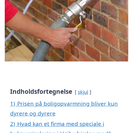
Indholdsfortegnelse
skjul
1)
Prisen på boligopvarmning bliver kun
dyrere og dyrere
2)
Hvad kan et firma med speciale i