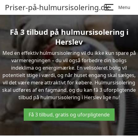
Priser-på-hulmursisolering.dk
Menu
Få 3 tilbud på hulmursisolering i
Herslev
Med en effektiv hulmursisolering vil du ikke kun spare på
varmeregningen – du vil også forbedre din boligs
indeklima og energimærke. En velisoleret bolig vil
potentielt stige i værdi, og når huset engang skal sælges,
vil det være mere attraktivt for købere. Hulmursisolering
skal udføres af en fagmand, og du kan få 3 uforpligtende
tilbud på hulmursisolering i Herslev lige nu!
Få 3 tilbud, gratis og uforpligtende