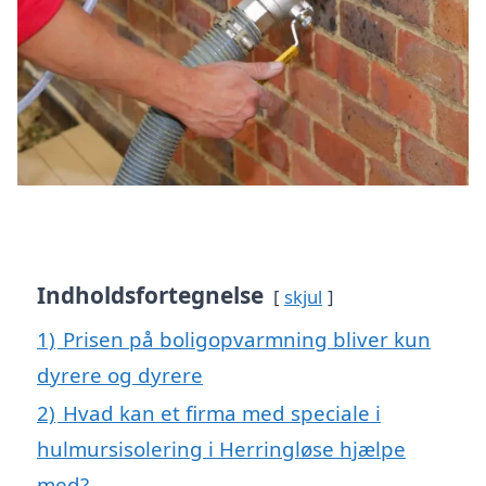
Indholdsfortegnelse
skjul
1)
Prisen på boligopvarmning bliver kun
dyrere og dyrere
2)
Hvad kan et firma med speciale i
hulmursisolering i Herringløse hjælpe
med?