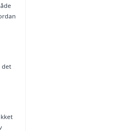
både
vordan
e det
ukket
v