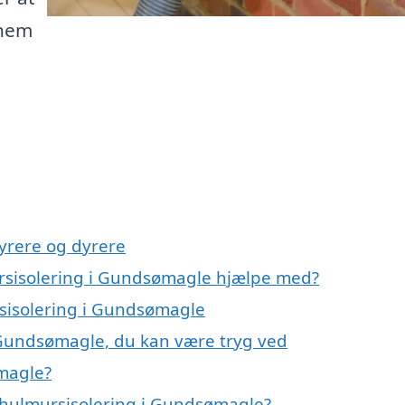
nnem
yrere og dyrere
ursisolering i Gundsømagle hjælpe med?
rsisolering i Gundsømagle
 Gundsømagle, du kan være tryg ved
magle?
 hulmursisolering i Gundsømagle?