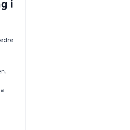
g i
bedre
en.
ma