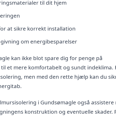
ingsmaterialer til dit hjem
leringen
r at sikre korrekt installation
givning om energibesparelser
gle kan ikke blot spare dig for penge på
il et mere komfortabelt og sundt indeklima. 
isolering, men med den rette hjælp kan du sikr
nergitab.
hulmursisolering i Gundsømagle også assister
 bygningens konstruktion og eventuelle skader. 