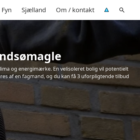
Fyn
Sjælland
Om / kontakt
Gundsømagle
ima og energimærke. En velisoleret bolig vil potentielt
øres af en fagmand, og du kan få 3 uforpligtende tilbud