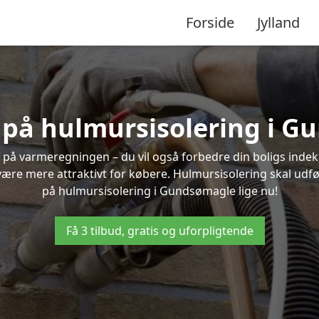
Forside
Jylland
d på hulmursisolering i 
 på varmeregningen – du vil også forbedre din boligs indekl
t være mere attraktivt for købere. Hulmursisolering skal udf
på hulmursisolering i Gundsømagle lige nu!
Få 3 tilbud, gratis og uforpligtende