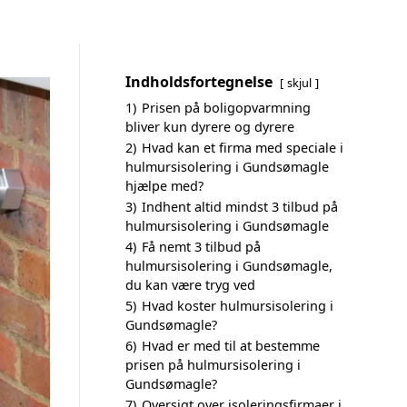
Indholdsfortegnelse
skjul
1)
Prisen på boligopvarmning
bliver kun dyrere og dyrere
2)
Hvad kan et firma med speciale i
hulmursisolering i Gundsømagle
hjælpe med?
3)
Indhent altid mindst 3 tilbud på
hulmursisolering i Gundsømagle
4)
Få nemt 3 tilbud på
hulmursisolering i Gundsømagle,
du kan være tryg ved
5)
Hvad koster hulmursisolering i
Gundsømagle?
6)
Hvad er med til at bestemme
prisen på hulmursisolering i
Gundsømagle?
7)
Oversigt over isoleringsfirmaer i