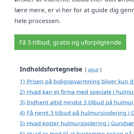
lære mere, er vi her for at guide dig ge
hele processen.
Få 3 tilbud, gratis og uforpligtende
Indholdsfortegnelse
skjul
1)
Prisen på boligopvarmning bliver kun d
2)
Hvad kan et firma med speciale i hulm
3)
Indhent altid mindst 3 tilbud på hulmu
4)
Få nemt 3 tilbud på hulmursisolering i
5)
Hvad koster hulmursisolering i Gundsø
6)
Hvad er med til at bestemme prisen på