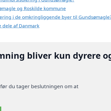
dsømagle og Roskilde kommune
olering i de omkringliggende byer til Gundsømagle
re dele af Danmark
mning bliver kun dyrere o
, før du tager beslutningen om at