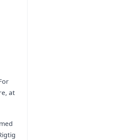
For
e, at
e med
Rigtig