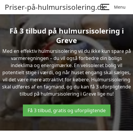
Priser-på-hulmursisolering.dk
Menu
Få 3 tilbud på hulmursisolering i
Greve
Med en effektiv hulmursisolering vil du ikke kun spare på
varmeregningen – du vil også forbedre din boligs
indeklima og energimærke. En velisoleret bolig vil
potentielt stige i værdi, og når huset engang skal sælges,
vil det være mere attraktivt for købere. Hulmursisolering
skal udføres af en fagmand, og du kan få 3 uforpligtende
tilbud på hulmursisolering i Greve lige nu!
Få 3 tilbud, gratis og uforpligtende