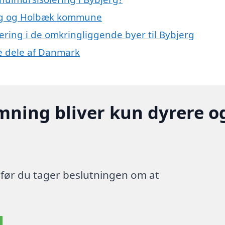
jerg og Holbæk kommune
lering i de omkringliggende byer til Bybjerg
re dele af Danmark
mning bliver kun dyrere o
, før du tager beslutningen om at