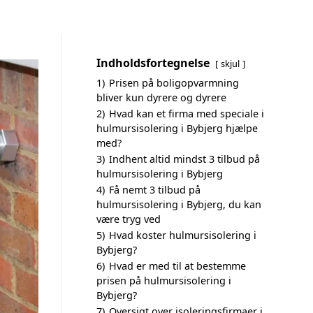
Indholdsfortegnelse
skjul
1)
Prisen på boligopvarmning
bliver kun dyrere og dyrere
2)
Hvad kan et firma med speciale i
hulmursisolering i Bybjerg hjælpe
med?
3)
Indhent altid mindst 3 tilbud på
hulmursisolering i Bybjerg
4)
Få nemt 3 tilbud på
hulmursisolering i Bybjerg, du kan
være tryg ved
5)
Hvad koster hulmursisolering i
Bybjerg?
6)
Hvad er med til at bestemme
prisen på hulmursisolering i
Bybjerg?
7)
Oversigt over isoleringsfirmaer i