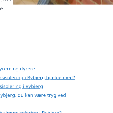
te
yrere og dyrere
rsisolering i Bybjerg hjælpe med?
sisolering i Bybjerg
Bybjerg, du kan være tryg ved
?
hulmursisolering i Bybjerg?