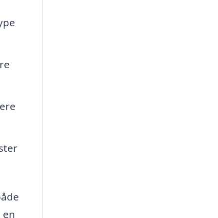
ype
øre
cere
ster
 både
å en