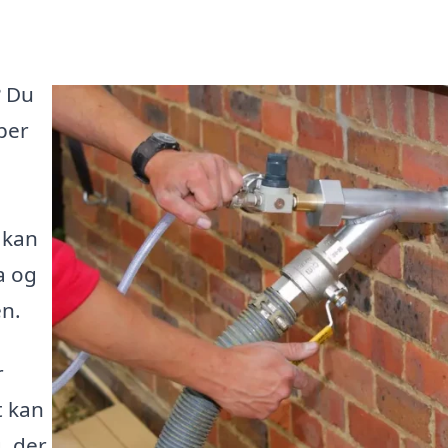
? Du
lper
 kan
a og
n.
r
t kan
, der