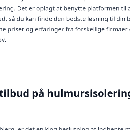
olering. Det er oplagt at benytte platformen til 
d, så du kan finde den bedste løsning til din b
riser og erfaringer fra forskellige firmaer
ov.
tilbud på hulmursisolering
bjerg, er det en klog beslutning at indhente 