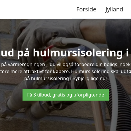
Forside
Jylland
lbud på hulmursisolering i
 på varmeregningen – du vil også forbedre din boligs indekl
t være mere attraktivt for købere. Hulmursisolering skal udf
på hulmursisolering i Bybjerg lige nu!
Få 3 tilbud, gratis og uforpligtende