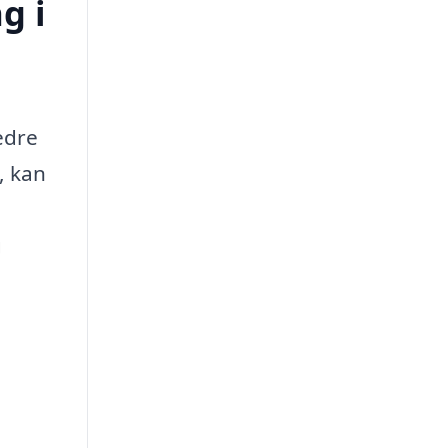
g i
edre
, kan
g