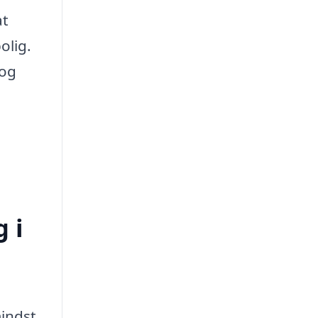
at
olig.
 og
 i
mindst