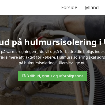
Forside
Jylland
bud på hulmursisolering i 
 på varmeregningen – du vil også forbedre din boligs indekl
t være mere attraktivt for købere. Hulmursisolering skal udf
på hulmursisolering i Ullerslev lige nu!
Få 3 tilbud, gratis og uforpligtende