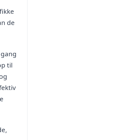
g
fikke
an de
adgang
p til
 og
fektiv
ne
de,