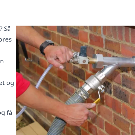
? Så
ores
en
et og
og få
å