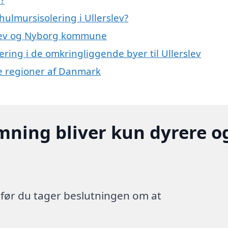
ulmursisolering i Ullerslev?
rslev og Nyborg kommune
lering i de omkringliggende byer til Ullerslev
dre regioner af Danmark
mning bliver kun dyrere o
, før du tager beslutningen om at