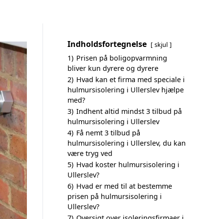
Indholdsfortegnelse
skjul
1)
Prisen på boligopvarmning
bliver kun dyrere og dyrere
2)
Hvad kan et firma med speciale i
hulmursisolering i Ullerslev hjælpe
med?
3)
Indhent altid mindst 3 tilbud på
hulmursisolering i Ullerslev
4)
Få nemt 3 tilbud på
hulmursisolering i Ullerslev, du kan
være tryg ved
5)
Hvad koster hulmursisolering i
Ullerslev?
6)
Hvad er med til at bestemme
prisen på hulmursisolering i
Ullerslev?
7)
Oversigt over isoleringsfirmaer i