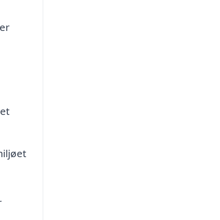
er
et
iljøet
r