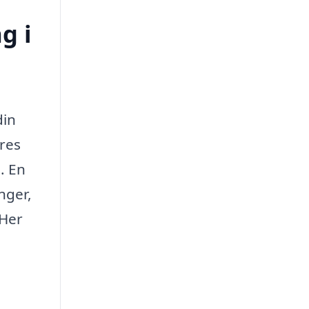
g i
din
res
. En
nger,
 Her