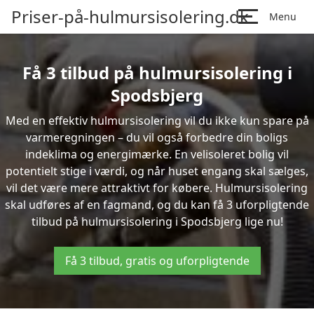
Priser-på-hulmursisolering.dk
Menu
Få 3 tilbud på hulmursisolering i
Spodsbjerg
Med en effektiv hulmursisolering vil du ikke kun spare på
varmeregningen – du vil også forbedre din boligs
indeklima og energimærke. En velisoleret bolig vil
potentielt stige i værdi, og når huset engang skal sælges,
vil det være mere attraktivt for købere. Hulmursisolering
skal udføres af en fagmand, og du kan få 3 uforpligtende
tilbud på hulmursisolering i Spodsbjerg lige nu!
Få 3 tilbud, gratis og uforpligtende