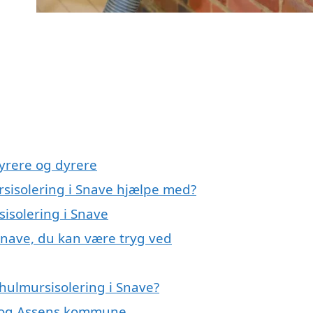
yrere og dyrere
rsisolering i Snave hjælpe med?
sisolering i Snave
Snave, du kan være tryg ved
hulmursisolering i Snave?
ve og Assens kommune