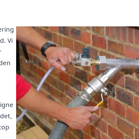
ering
d. Vi
r
 den
igne
det,
etop