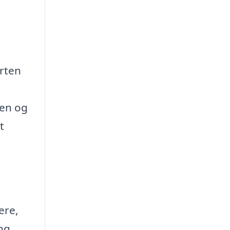
orten
n
ren og
t
ere,
ng.