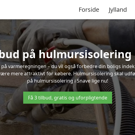
Forside
Jylland
ilbud på hulmursisolering 
 på varmeregningen – du vil også forbedre din boligs indekl
t være mere attraktivt for købere. Hulmursisolering skal udf
på hulmursisolering i Snave lige nu!
Få 3 tilbud, gratis og uforpligtende