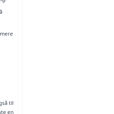
å
simere
så til
nte en