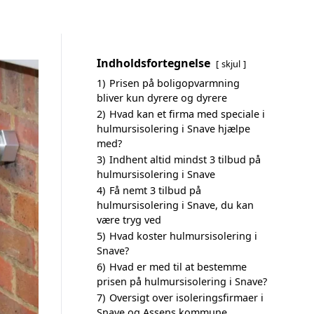
Indholdsfortegnelse
skjul
1)
Prisen på boligopvarmning
bliver kun dyrere og dyrere
2)
Hvad kan et firma med speciale i
hulmursisolering i Snave hjælpe
med?
3)
Indhent altid mindst 3 tilbud på
hulmursisolering i Snave
4)
Få nemt 3 tilbud på
hulmursisolering i Snave, du kan
være tryg ved
5)
Hvad koster hulmursisolering i
Snave?
6)
Hvad er med til at bestemme
prisen på hulmursisolering i Snave?
7)
Oversigt over isoleringsfirmaer i
Snave og Assens kommune