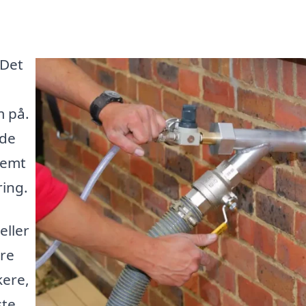
 Det
m på.
 de
nemt
ring.
eller
re
kere,
ste