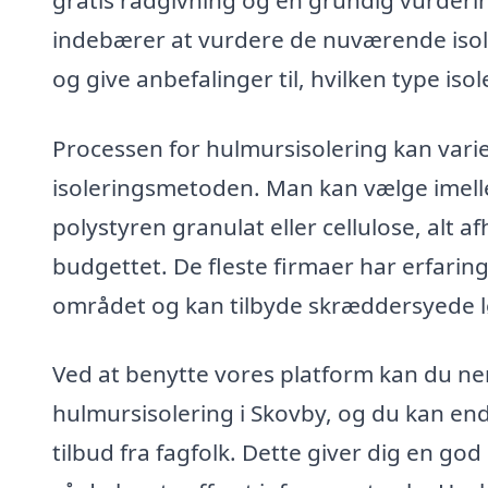
gratis rådgivning og en grundig vurderi
indebærer at vurdere de nuværende isole
og give anbefalinger til, hvilken type isol
Processen for hulmursisolering kan vari
isoleringsmetoden. Man kan vælge imelle
polystyren granulat eller cellulose, alt 
budgettet. De fleste firmaer har erfarin
området og kan tilbyde skræddersyede lø
Ved at benytte vores platform kan du nem
hulmursisolering i Skovby, og du kan en
tilbud fra fagfolk. Dette giver dig en go