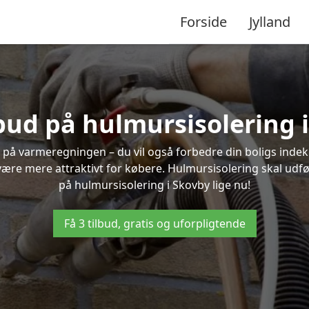
Forside
Jylland
lbud på hulmursisolering 
 på varmeregningen – du vil også forbedre din boligs indekl
t være mere attraktivt for købere. Hulmursisolering skal udf
på hulmursisolering i Skovby lige nu!
Få 3 tilbud, gratis og uforpligtende