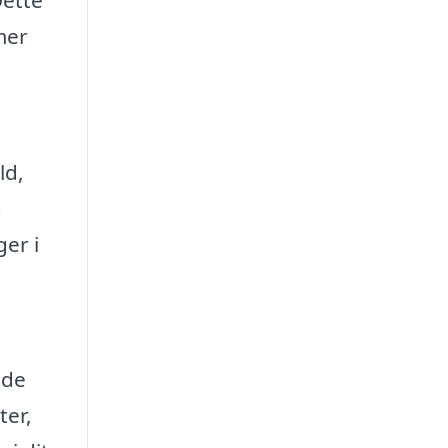
Dette
mer
ld,
g
er i
nde
ter,