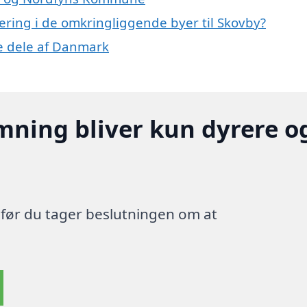
lering i de omkringliggende byer til Skovby?
re dele af Danmark
mning bliver kun dyrere o
, før du tager beslutningen om at