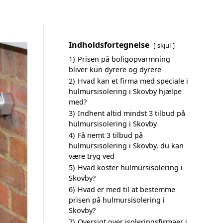
Indholdsfortegnelse
skjul
1)
Prisen på boligopvarmning
bliver kun dyrere og dyrere
2)
Hvad kan et firma med speciale i
hulmursisolering i Skovby hjælpe
med?
3)
Indhent altid mindst 3 tilbud på
hulmursisolering i Skovby
4)
Få nemt 3 tilbud på
hulmursisolering i Skovby, du kan
være tryg ved
5)
Hvad koster hulmursisolering i
Skovby?
6)
Hvad er med til at bestemme
prisen på hulmursisolering i
Skovby?
7)
Oversigt over isoleringsfirmaer i