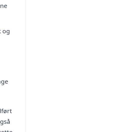
ine
k og
nge
dført
også