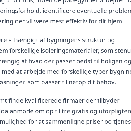
ng af dit hus, inden de påbegynder arbejdet. 
ringsforhold, identificere eventuelle proble
ering der vil være mest effektiv for dit hjem.
ere afhængigt af bygningens struktur og
m forskellige isoleringsmaterialer, som stenu
afhængig af hvad der passer bedst til boligen o
g med at arbejde med forskellige typer bygning
sninger, som passer til netop dit behov.
t finde kvalificerede firmaer der tilbyder
dda anmode om op til tre gratis og uforpligte
d mulighed for at sammenligne priser og tjenes