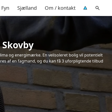
Fyn
Sjælland
Om / kontakt
i Skovby
ima og energimærke. En velisoleret bolig vil potentielt
øres af en fagmand, og du kan få 3 uforpligtende tilbud