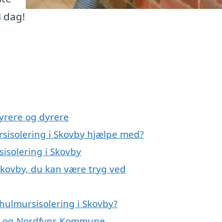
i dag!
yrere og dyrere
rsisolering i Skovby hjælpe med?
sisolering i Skovby
Skovby, du kan være tryg ved
hulmursisolering i Skovby?
vby og Nordfyns Kommune