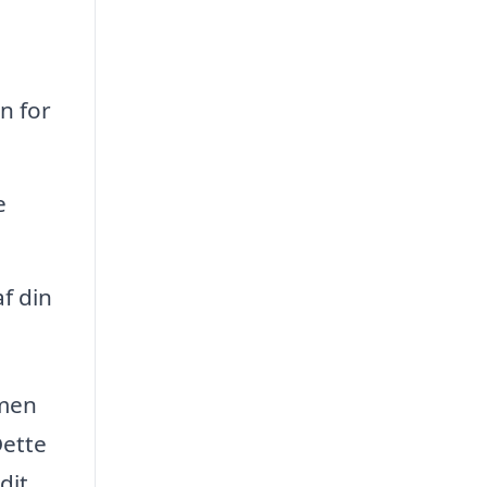
n for
e
f din
 men
Dette
dit