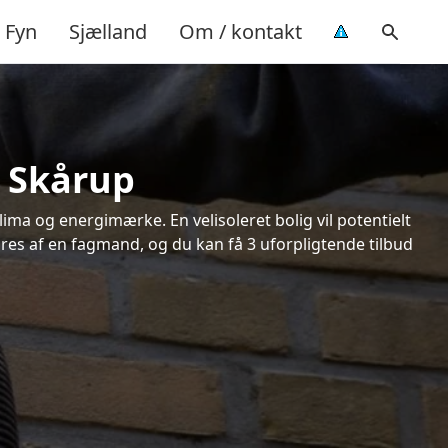
Fyn
Sjælland
Om / kontakt
i Skårup
ima og energimærke. En velisoleret bolig vil potentielt
øres af en fagmand, og du kan få 3 uforpligtende tilbud