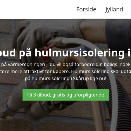
Forside
Jylland
lbud på hulmursisolering 
 på varmeregningen – du vil også forbedre din boligs indekl
t være mere attraktivt for købere. Hulmursisolering skal udf
på hulmursisolering i Skårup lige nu!
Få 3 tilbud, gratis og uforpligtende