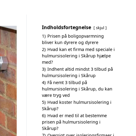
Indholdsfortegnelse
skjul
1)
Prisen på boligopvarmning
bliver kun dyrere og dyrere
2)
Hvad kan et firma med speciale i
hulmursisolering i Skårup hjælpe
med?
3)
Indhent altid mindst 3 tilbud på
hulmursisolering i Skårup
4)
Få nemt 3 tilbud på
hulmursisolering i Skårup, du kan
være tryg ved
5)
Hvad koster hulmursisolering i
Skårup?
6)
Hvad er med til at bestemme
prisen på hulmursisolering i
Skårup?
7)
Oversigt over isoleringsfirmaer i