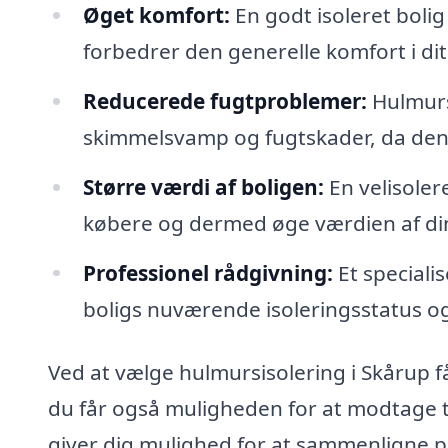
Øget komfort:
En godt isoleret bolig
forbedrer den generelle komfort i dit
Reducerede fugtproblemer:
Hulmurs
skimmelsvamp og fugtskader, da den f
Større værdi af boligen:
En velisoler
købere og dermed øge værdien af di
Professionel rådgivning:
Et speciali
boligs nuværende isoleringsstatus o
Ved at vælge hulmursisolering i Skårup 
du får også muligheden for at modtage tr
giver dig mulighed for at sammenligne pri