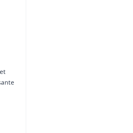
et
sante