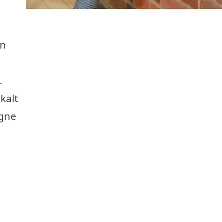
en
.
kalt
igne