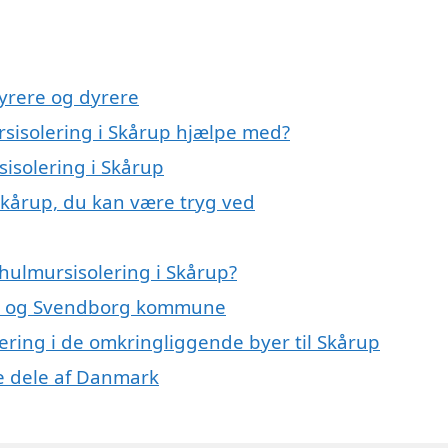
yrere og dyrere
rsisolering i Skårup hjælpe med?
sisolering i Skårup
Skårup, du kan være tryg ved
hulmursisolering i Skårup?
rup og Svendborg kommune
lering i de omkringliggende byer til Skårup
re dele af Danmark