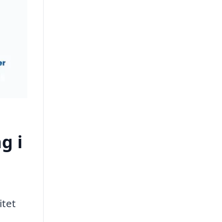
g i
itet