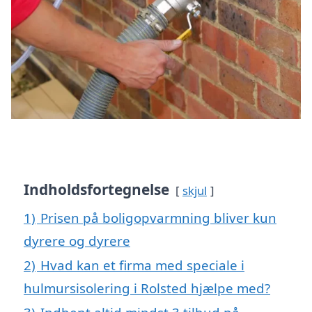
Indholdsfortegnelse
skjul
1)
Prisen på boligopvarmning bliver kun
dyrere og dyrere
2)
Hvad kan et firma med speciale i
hulmursisolering i Rolsted hjælpe med?