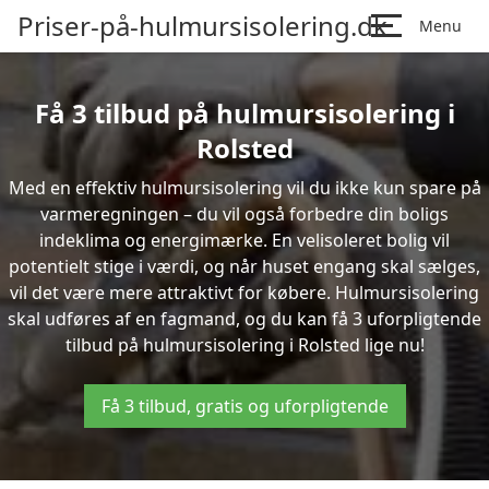
Priser-på-hulmursisolering.dk
Menu
Få 3 tilbud på hulmursisolering i
Rolsted
Med en effektiv hulmursisolering vil du ikke kun spare på
varmeregningen – du vil også forbedre din boligs
indeklima og energimærke. En velisoleret bolig vil
potentielt stige i værdi, og når huset engang skal sælges,
vil det være mere attraktivt for købere. Hulmursisolering
skal udføres af en fagmand, og du kan få 3 uforpligtende
tilbud på hulmursisolering i Rolsted lige nu!
Få 3 tilbud, gratis og uforpligtende