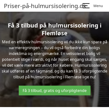
Priser-på-hulmursisolering.dk
Menu
Få 3 tilbud på hulmursisolering i
Flemløse
Med en effektiv hulmursisolering vil du ikke kun spare på
varmeregningen – du vil også forbedre din boligs
indeklima og energimærke. En velisoleret bolig vil
potentielt stige i værdi, og når huset engang skal sælges,
vil det være mere attraktivt for købere. Hulmursisolering
skal udføres af en fagmand, og du kan få 3 uforpligtende
tilbud på hulmursisolering i Flemløse lige nu!
Få 3 tilbud, gratis og uforpligtende