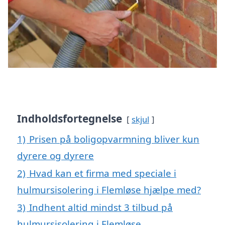
Indholdsfortegnelse
skjul
1)
Prisen på boligopvarmning bliver kun
dyrere og dyrere
2)
Hvad kan et firma med speciale i
hulmursisolering i Flemløse hjælpe med?
3)
Indhent altid mindst 3 tilbud på
hulmursisolering i Flemløse