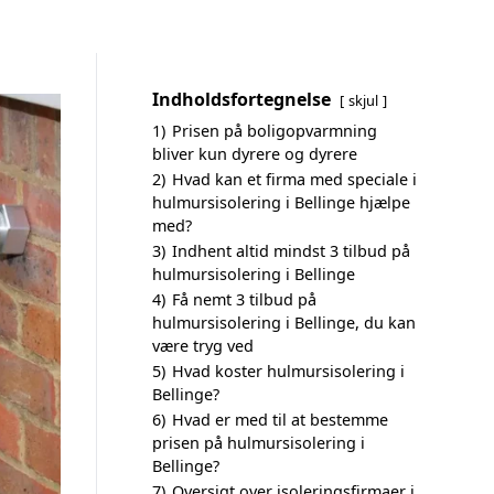
Indholdsfortegnelse
skjul
1)
Prisen på boligopvarmning
bliver kun dyrere og dyrere
2)
Hvad kan et firma med speciale i
hulmursisolering i Bellinge hjælpe
med?
3)
Indhent altid mindst 3 tilbud på
hulmursisolering i Bellinge
4)
Få nemt 3 tilbud på
hulmursisolering i Bellinge, du kan
være tryg ved
5)
Hvad koster hulmursisolering i
Bellinge?
6)
Hvad er med til at bestemme
prisen på hulmursisolering i
Bellinge?
7)
Oversigt over isoleringsfirmaer i