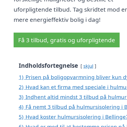
uforpligtende tilbud. Tag skridtet mod e
mere energieffektiv bolig i dag!
Få 3 tilbud, gratis og uforpligtende
Indholdsfortegnelse
skjul
1)
Prisen på boligopvarmning bliver kun d
2)
Hvad kan et firma med speciale i hulmur
3)
Indhent altid mindst 3 tilbud på hulmurs
4)
Få nemt 3 tilbud på hulmursisolering i 
5)
Hvad koster hulmursisolering i Bellinge
6)
Hvad er med til at bestemme prisen på h