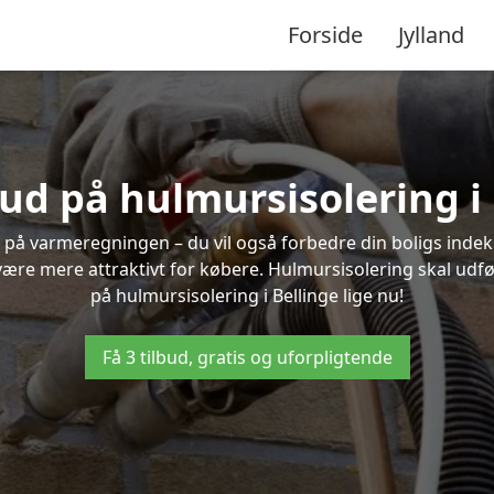
Forside
Jylland
bud på hulmursisolering i
 på varmeregningen – du vil også forbedre din boligs indekl
t være mere attraktivt for købere. Hulmursisolering skal udf
på hulmursisolering i Bellinge lige nu!
Få 3 tilbud, gratis og uforpligtende