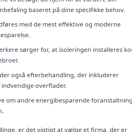
nbefaling baseret på dine specifikke behov.
dføres med de mest effektive og moderne
besparelse.
kere sørger for, at isoleringen installeres ko
debroer.
der også efterbehandling, der inkluderer
 indvendige overflader.
e om andre energibesparende foranstaltning
n.
inge, er det vigtigt at vælge et firma, der er