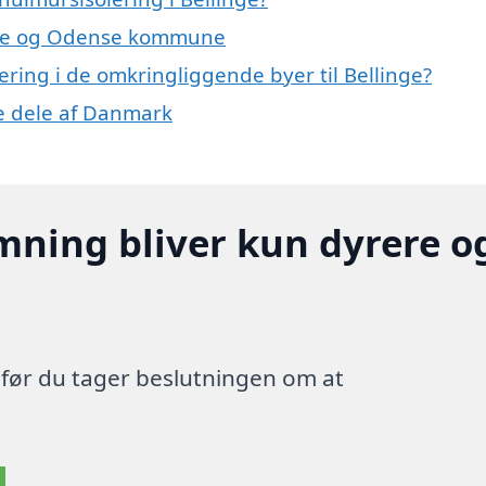
linge og Odense kommune
lering i de omkringliggende byer til Bellinge?
re dele af Danmark
mning bliver kun dyrere o
, før du tager beslutningen om at