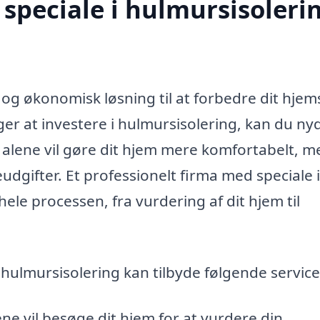
speciale i hulmursisolerin
v og økonomisk løsning til at forbedre dit hjem
ger at investere i hulmursisolering, kan du ny
e alene vil gøre dit hjem mere komfortabelt, m
gifter. Et professionelt firma med speciale i
le processen, fra vurdering af dit hjem til
 hulmursisolering kan tilbyde følgende service
ne vil besøge dit hjem for at vurdere din