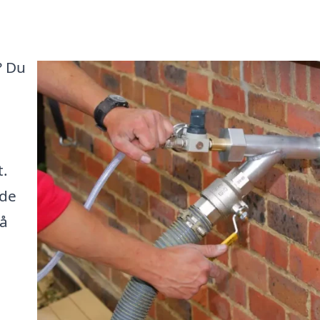
? Du
t.
 de
på