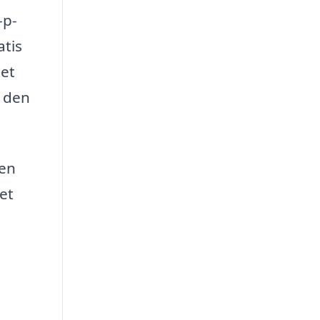
-p-
atis
det
r den
 en
et